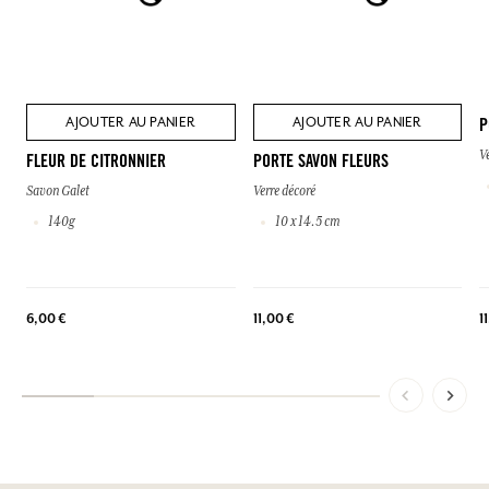
AJOUTER AU PANIER
AJOUTER AU PANIER
P
V
FLEUR DE CITRONNIER
PORTE SAVON FLEURS
Savon Galet
Verre décoré
140g
10 x 14.5 cm
1
6,00 €
11,00 €