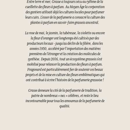
Entre terre et mer, Grasse a toujours vécu au rythme de la
cueillette des fleurs à parfum. Au Moyen Âge la corporation
des gantiers utilisait déjà les cultures locales pour parfumer
leurs cuirs. L’essor de la parfumerie a consacré la culture des
plantes à parfum en savoir-faire grassois ancestral.
La rose de mai, le jasmin, la tubéreuse, la violette ou encore
la fleur d’oranger ont longtemps été cultivés par des
producteurs locaux - jusqu’au déclin de la filière, dans les
années 1950, accéléré par l’importation des matières
premières de l’étranger et la création des molécules de
synthèse. Depuis 2016, tout un écosystème grassois s’est
mobilisé pour relancer la production des fleurs à parfum.
Fragonard est particulièrement fier de soutenir ces beaux
projets et de la mise en culture des fleurs emblématiques qui
ont contribué à écrire l’histoire de la parfumerie grassoise !
Grasse demeure la cité de la parfumerie de tradition, la
patrie de nombreux « nez » célèbres, et reste le lieu
incontournable pour tous les amoureux de la parfumerie de
qualité.