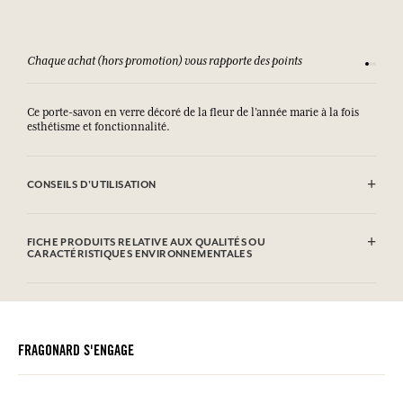
Chaque achat (hors promotion) vous rapporte des points
Consult
Ce porte-savon en verre décoré de la fleur de l’année marie à la fois
esthétisme et fonctionnalité.
CONSEILS D'UTILISATION
.
FICHE PRODUITS RELATIVE AUX QUALITÉS OU
CARACTÉRISTIQUES ENVIRONNEMENTALES
Tableau d'information
Veuillez consulter les qualités ou caractéristiques environnementales
cliquant ici
en
.
FRAGONARD S'ENGAGE