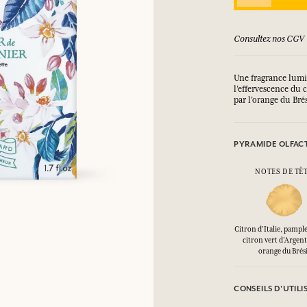
SE CONNECTER
rs promotion) vous rapporte des points
Consultez nos CGV
ux.
ux.
ux.
ux.
Une fragrance lumin
l’effervescence du c
par l’orange du Brés
SE CONNECTER
SE CONNECTER
SE CONNECTER
SE CONNECTER
PYRAMIDE OLFAC
NOTES DE TÊ
Citron d’Italie, pamp
citron vert d’Argent
orange du Brési
CONSEILS D'UTILI