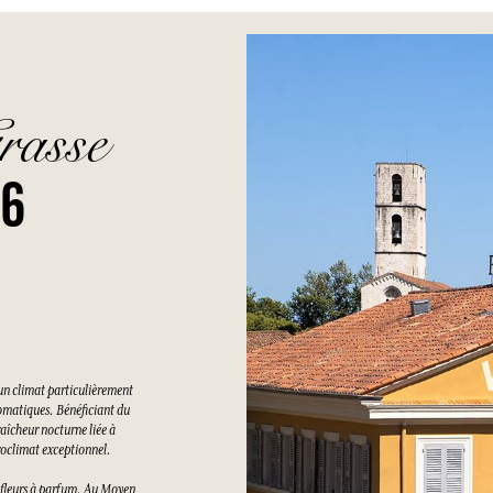
rasse
26
un climat particulièrement
romatiques. Bénéficiant du
raîcheur nocturne liée à
croclimat exceptionnel.
es fleurs à parfum. Au Moyen