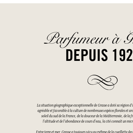
Parfumeur à G
DEPUIS 19
La situation géographique exceptionnelle de Grasse a doté sa région d'
agréable et favorable à la culture de nombreuses espèces florales et a
soleil du sud de la France, de la douceur de la Méditerranée, de la f
l'altitude et de l'abondance de cours d'eau, la cité connaît un mi
Entre terre et mer, Grasse a toujours vécu au rythme de la cueillette d