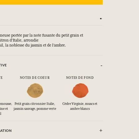
Satisfait ou remboursé
euse portée par la note fusante du petit grain et
itron d’Italie, arrondie
il, la noblesse du jasmin et de l’ambre.
TIVE
TE
NOTES DE COEUR
NOTES DE FOND
lemousse,
Petit grain citronnier Italie,
Cèdre Virginie, muscs et
ine et
jasmin sauvage, pomme verte
ambre blancs
l
SATION