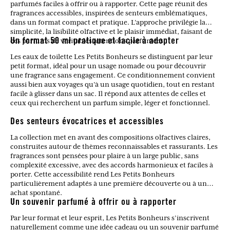
parfumés faciles à offrir ou à rapporter. Cette page réunit des
fragrances accessibles, inspirées de senteurs emblématiques,
dans un format compact et pratique. L’approche privilégie la
simplicité, la lisibilité olfactive et le plaisir immédiat, faisant de
ces parfums de véritables attentions parfumées.
Un format 50 ml pratique et facile à adopter
Les eaux de toilette Les Petits Bonheurs se distinguent par leur
petit format, idéal pour un usage nomade ou pour découvrir
une fragrance sans engagement. Ce conditionnement convient
aussi bien aux voyages qu’à un usage quotidien, tout en restant
facile à glisser dans un sac. Il répond aux attentes de celles et
ceux qui recherchent un parfum simple, léger et fonctionnel.
Des senteurs évocatrices et accessibles
La collection met en avant des compositions olfactives claires,
construites autour de thèmes reconnaissables et rassurants. Les
fragrances sont pensées pour plaire à un large public, sans
complexité excessive, avec des accords harmonieux et faciles à
porter. Cette accessibilité rend Les Petits Bonheurs
particulièrement adaptés à une première découverte ou à un
achat spontané.
Un souvenir parfumé à offrir ou à rapporter
Par leur format et leur esprit, Les Petits Bonheurs s’inscrivent
naturellement comme une idée cadeau ou un souvenir parfumé