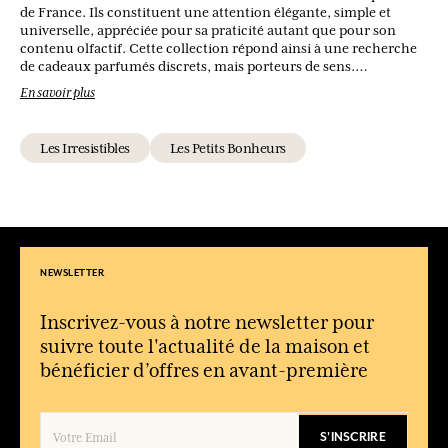
de France. Ils constituent une attention élégante, simple et
universelle, appréciée pour sa praticité autant que pour son
contenu olfactif. Cette collection répond ainsi à une recherche
de cadeaux parfumés discrets, mais porteurs de sens.
En savoir plus
Quel type de produits compose Les Petits Bonheurs ?
La page propose uniquement des eaux de toilette en format 50
Les Irresistibles
Les Petits Bonheurs
ml.
À qui s’adresse cette collection ?
À un large public recherchant des parfums faciles à porter et
pratiques.
Pourquoi choisir le format 50 ml ?
NEWSLETTER
Pour sa facilité de transport et son usage quotidien ou nomade.
Convient-elle comme idée cadeau ?
Inscrivez-vous à notre newsletter pour
Oui, elle est conçue comme un souvenir parfumé simple et
suivre toute l'actualité de la maison et
accessible.
bénéficier d’offres en avant-première
S'INSCRIRE