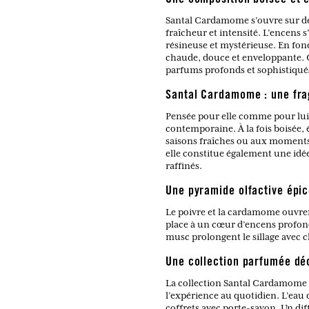
Santal Cardamome s’ouvre sur d
fraîcheur et intensité. L’encens s
résineuse et mystérieuse. En fond
chaude, douce et enveloppante. C
parfums profonds et sophistiqué
Santal Cardamome : une fra
Pensée pour elle comme pour lui,
contemporaine. À la fois boisée,
saisons fraîches ou aux moments 
elle constitue également une idé
raffinés.
Une pyramide olfactive épic
Le poivre et la cardamome ouvren
place à un cœur d’encens profond 
musc prolongent le sillage avec 
Une collection parfumée déc
La collection Santal Cardamome 
l’expérience au quotidien. L’ea
coffrets avec porte-savon. Un di