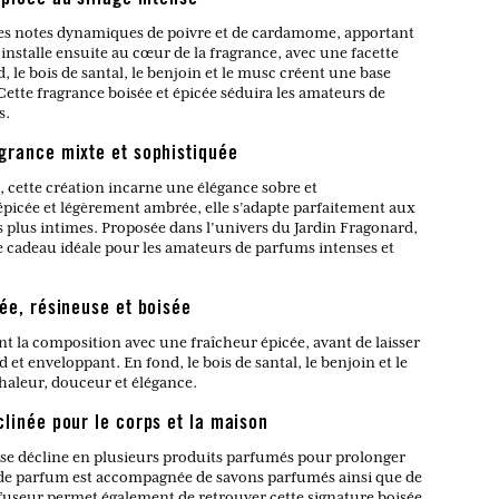
es notes dynamiques de poivre et de cardamome, apportant
’installe ensuite au cœur de la fragrance, avec une facette
, le bois de santal, le benjoin et le musc créent une base
ette fragrance boisée et épicée séduira les amateurs de
s.
grance mixte et sophistiquée
 cette création incarne une élégance sobre et
 épicée et légèrement ambrée, elle s’adapte parfaitement aux
plus intimes. Proposée dans l’univers du Jardin Fragonard,
e cadeau idéale pour les amateurs de parfums intenses et
ée, résineuse et boisée
t la composition avec une fraîcheur épicée, avant de laisser
et enveloppant. En fond, le bois de santal, le benjoin et le
chaleur, douceur et élégance.
linée pour le corps et la maison
se décline en plusieurs produits parfumés pour prolonger
u de parfum est accompagnée de savons parfumés ainsi que de
ffuseur permet également de retrouver cette signature boisée