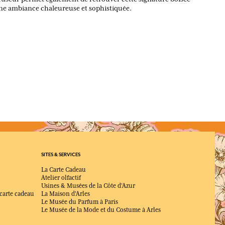
 une ambiance chaleureuse et sophistiquée.
l Cardamome ?
aromatique aux notes de poivre, cardamome, encens, bois de
grance ?
l’hiver grâce à sa chaleur et sa profondeur.
tre épices, bois et douceur en fait une fragrance adaptée aux
ou discret ?
ec un sillage élégant et enveloppant.
SITES & SERVICES
ollection Santal Cardamome ?
La Carte Cadeau
de parfum, des savons, un savon avec porte-savon et un
Atelier olfactif
Usines & Musées de la Côte d'Azur
 carte cadeau
La Maison d'Arles
arfumé dans cette collection ?
Le Musée du Parfum à Paris
 ambiance boisée et épicée dans la maison, élégante et
Le Musée de la Mode et du Costume à Arles
onnelle.