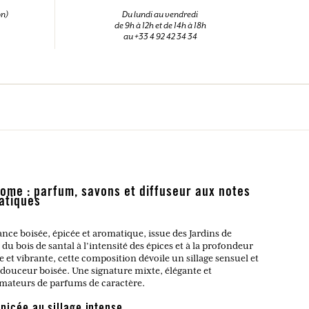
on)
Du lundi au vendredi
de 9h à 12h et de 14h à 18h
au +33 4 92 42 34 34
ome : parfum, savons et diffuseur aux notes
atiques
ce boisée, épicée et aromatique, issue des Jardins de
du bois de santal à l’intensité des épices et à la profondeur
e et vibrante, cette composition dévoile un sillage sensuel et
t douceur boisée. Une signature mixte, élégante et
amateurs de parfums de caractère.
picée au sillage intense