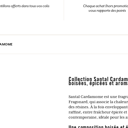
tillons offerts dans tous vos colis
Chaque achat (hors promoti
vous rapporte des points
DAMOME
Collection Santal Cardam
boisées, épicées et arom
Santal Cardamome est une fragran
Fragonard, qui associe la chaleur 
des résines. À la fois enveloppant
raffiné, entre fraîcheur épicée e
contemporaine, idéale pour les 
Une composition boisée et é