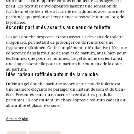
sont choisis pour apporter confort et douceur, sans agresser la
peau. Les textures enveloppantes laissent une sensation de
fraîcheur et de bien-être à la sortie de la douche, avec une note
parfumée qui prolonge l’expérience sensorielle tout au long de
la journée.
Accords parfumés assortis aux eaux de toilette
Les gels douche proposés ici sont assortis à des eaux de toilette
Fragonard, permettant de prolonger ou de renforcer une
fragrance déjà aimée. Cette complémentarité olfactive offre une
cohérence dans la routine de soin et de parfum, aussi bien pour
les femmes que pour les hommes. Le gel douche devient ainsi
une étape essentielle pour un parfum harmonieux de la douche
au parfum.
Idée cadeau raffinée autour de la douche
Offrir un gel douche parfumé assorti à une eau de toilette est
une manière élégante de partager un instant de soin et de bien-
être. Présentés seuls ou en accord avec d’autres produits
parfumés, ils constituent un choix apprécié pour un cadeau qui
allie utilité et plaisir des sens.
En savoir plus
Les gels douche conviennent-ils à un usage quotidien ?
Oui, ils sont formulés pour un usage quotidien, nettoyant la
peau sans la dessécher.