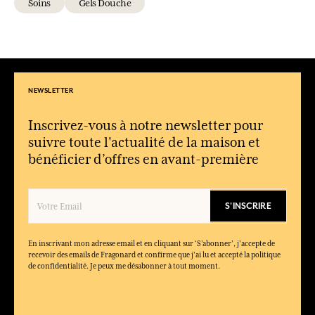
Soins
Gels Douche
Peut-on les associer à une eau de toilette Fragonard ?
Oui, plusieurs gels douche sont assortis à des eaux de toilette
pour une expérience olfactive cohérente.
Ces gels douche sont-ils adaptés aux peaux sensibles ?
La formulation douce de nombreux gels douche les rend
NEWSLETTER
adaptés aux peaux sensibles, avec une tolérance cutanée
étudiée.
Inscrivez-vous à notre newsletter pour
Les gels douche laissent-ils un sillage parfumé durable ?
suivre toute l'actualité de la maison et
Ils déposent une note parfumée délicate qui prolonge la
bénéficier d’offres en avant-première
sensation de fraîcheur après la douche.
S'INSCRIRE
En inscrivant mon adresse email et en cliquant sur ‘S’abonner’, j'accepte de
recevoir des emails de Fragonard et confirme que j'ai lu et accepté la politique
de confidentialité. Je peux me désabonner à tout moment.