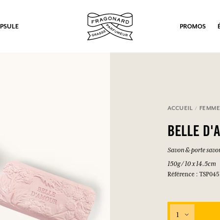
PSULE
PROMOS
ACCUEIL
FEMM
BELLE D'
Savon & porte savo
150g / 10 x 14.5cm
Référence : TSP04
1
ux.