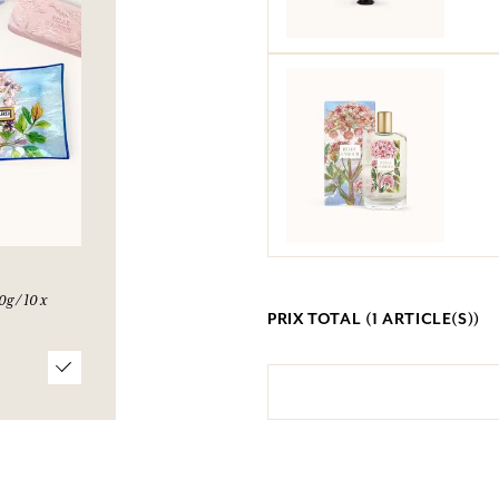
g / 10 x
PRIX TOTAL (
1
ARTICLE(S))