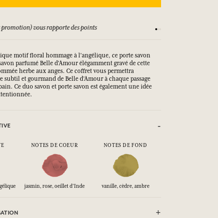
vous rapporte des points
Consultez nos CGV
tique motif floral hommage à l'angélique, ce porte savon
e savon parfumé Belle d'Amour élégamment gravé de cette
nommée herbe aux anges. Ce coffret vous permettra
age subtil et gourmand de Belle d'Amour à chaque passage
 bain. Ce duo savon et porte savon est également une idée
ttentionnée.
TIVE
TE
NOTES DE COEUR
NOTES DE FOND
gélique
jasmin, rose, oeillet d'Inde
vanille, cèdre, ambre
SATION