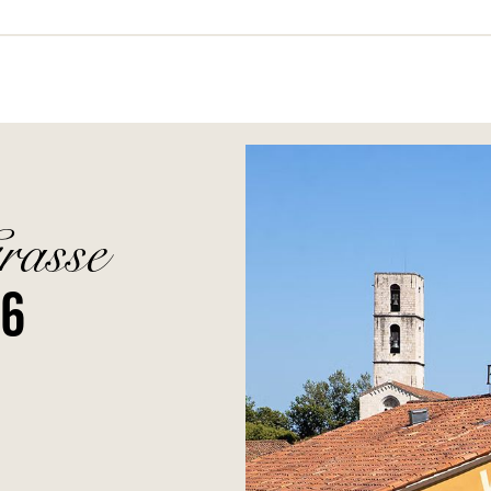
rasse
26