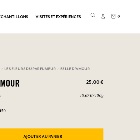
0
ÉCHANTILLONS
VISITES ET EXPÉRIENCES
E
LES FLEURS DU PARFUMEUR
BELLE D'AMOUR
25,00 €
AMOUR
n
16,67 € / 100g
5150
AJOUTER AU PANIER