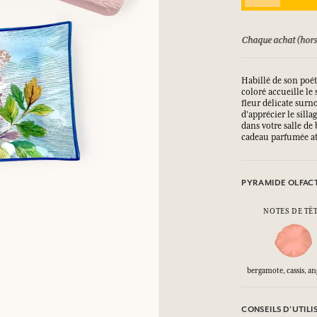
SE CONNECTER
15 jours
Chaque achat (hors promotion) 
ux.
ux.
ux.
ux.
Habillé de son poé
coloré accueille l
fleur délicate sur
SE CONNECTER
SE CONNECTER
SE CONNECTER
SE CONNECTER
d'apprécier le sill
dans votre salle de
cadeau parfumée a
PYRAMIDE OLFAC
NOTES DE TÊ
bergamote, cassis, an
CONSEILS D'UTILI