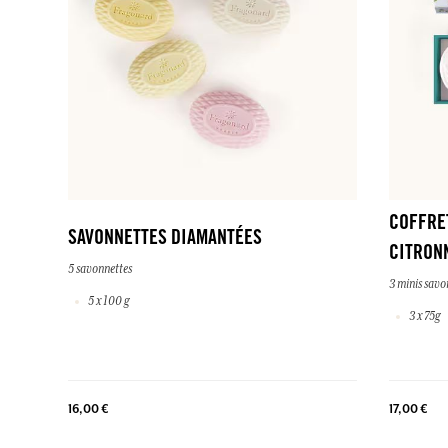
COFFRE
SAVONNETTES DIAMANTÉES
CITRON
5 savonnettes
3 minis savo
5 x 100 g
3 x 75g
16,00 €
17,00 €