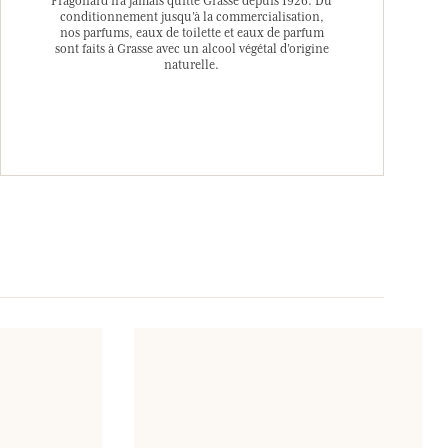
Fragonard n’a jamais quitté Grasse depuis 1926. Du
conditionnement jusqu’à la commercialisation,
nos parfums, eaux de toilette et eaux de parfum
sont faits à Grasse avec un alcool végétal d’origine
naturelle.