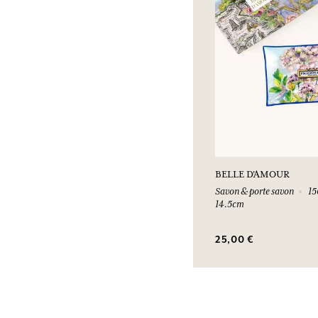
BELLE D'AMOUR
Savon & porte savon
150
14.5cm
25,00 €