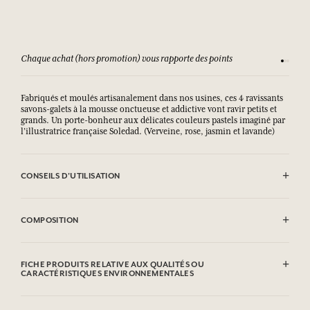
Chaque achat (hors promotion) vous rapporte des points
Consult
Fabriqués et moulés artisanalement dans nos usines, ces 4 ravissants
savons-galets à la mousse onctueuse et addictive vont ravir petits et
grands. Un porte-bonheur aux délicates couleurs pastels imaginé par
l’illustratrice française Soledad. (Verveine, rose, jasmin et lavande)
CONSEILS D'UTILISATION
EVITER LE CONTACT AVEC LES YEUX.
COMPOSITION
Jasmin
Sodium Palmate, Sodium Palm Kernelate, Aqua (Water), Parfum
FICHE PRODUITS RELATIVE AUX QUALITÉS OU
(Fragrance), Palm Kernel Acid, Glycerin, Sodium Chloride,
CARACTÉRISTIQUES ENVIRONNEMENTALES
Tetrasodium Etidronate, Hexyl Cinnamal, Linalool, Benzyl Benzoate,
Terpineol, Eugenol, CI 77891 (Titanium Dioxide).
Tableau d'information