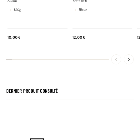
Savon
Boite de 6
150g
Bleue
1
10,00 €
12,00 €
DERNIER PRODUIT CONSULTÉ