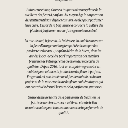
Entre terre et mer, Grasse a toujours vécu au rythme de la
cueillette des fleurs à parfum. Au Moyen Âge la corporation
des gantiers utilisait déjà les cultures locales pour parfumer
leurs cuirs. L’essor de la parfumerie a consacré la culture des
plantes à parfum en savoir-faire grassois ancestral.
La rose de mai, le jasmin, la tubéreuse, la violette ou encore
la fleur d’oranger ont longtemps été cultivés par des
producteurs locaux - jusqu’au déclin de la filière, dans les
années 1950, accéléré par l’importation des matières
premières de l’étranger et la création des molécules de
synthèse. Depuis 2016, tout un écosystème grassois s’est
mobilisé pour relancer la production des fleurs à parfum.
Fragonard est particulièrement fier de soutenir ces beaux
projets et de la mise en culture des fleurs emblématiques qui
ont contribué à écrire l’histoire de la parfumerie grassoise !
Grasse demeure la cité de la parfumerie de tradition, la
patrie de nombreux « nez » célèbres, et reste le lieu
incontournable pour tous les amoureux de la parfumerie de
qualité.