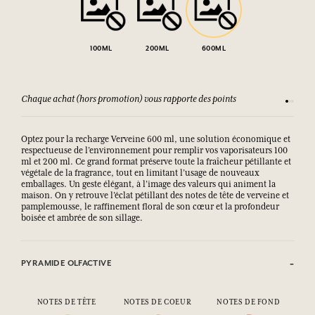
100ML
200ML
600ML
Chaque achat (hors promotion) vous rapporte des points
Consult
Optez pour la recharge Verveine 600 ml, une solution économique et
respectueuse de l’environnement pour remplir vos vaporisateurs 100
ml et 200 ml. Ce grand format préserve toute la fraîcheur pétillante et
végétale de la fragrance, tout en limitant l’usage de nouveaux
emballages. Un geste élégant, à l’image des valeurs qui animent la
maison. On y retrouve l’éclat pétillant des notes de tête de verveine et
pamplemousse, le raffinement floral de son cœur et la profondeur
boisée et ambrée de son sillage.
PYRAMIDE OLFACTIVE
NOTES DE TÊTE
NOTES DE COEUR
NOTES DE FOND