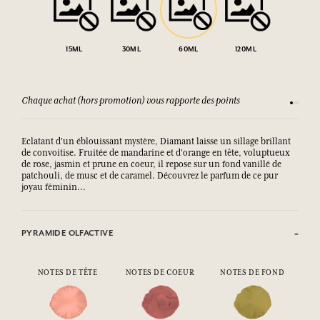
15ML
30ML
60ML
120ML
Chaque achat (hors promotion) vous rapporte des points
Consult
Eclatant d'un éblouissant mystère, Diamant laisse un sillage brillant
de convoitise. Fruitée de mandarine et d'orange en tête, voluptueux
de rose, jasmin et prune en coeur, il repose sur un fond vanillé de
patchouli, de musc et de caramel. Découvrez le parfum de ce pur
joyau féminin...
PYRAMIDE OLFACTIVE
NOTES DE TÊTE
NOTES DE COEUR
NOTES DE FOND