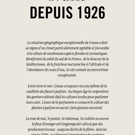
DEPUIS 1926
La situation géographique exceptionnelle de Grasse a doté
sa région d'un climat particulièrement agréable et favorable
à la culture de nombreuses espèces florales et aromatiques.
Bénéficiant du soleil du sud de la France, de la douceur de la
Méditerranée, de la fraîcheur nocturne liée à l'altitude et de
l'abondance de cours d'eau, la cité connaît un microclimat
exceptionnel.
Entre terre et mer, Grasse a toujours vécu au rythme de la
cueillette des fleurs à parfum. Au Moyen Âge la corporation
des gantiers utilisait déjà les cultures locales pour parfumer
leurs cuirs. L’essor de la parfumerie a consacré la culture des
plantes à parfum en savoir-faire grassois ancestral.
La rose de mai, le jasmin, la tubéreuse, la violette ou encore
la fleur d’oranger ont longtemps été cultivés par des
producteurs locaux - jusqu’au déclin de la filière, dans les