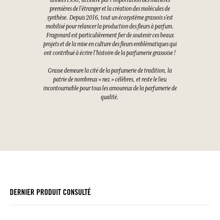
années 1950, accéléré par l’importation des matières
premières de l’étranger et la création des molécules de
synthèse. Depuis 2016, tout un écosystème grassois s’est
mobilisé pour relancer la production des fleurs à parfum.
Fragonard est particulièrement fier de soutenir ces beaux
projets et de la mise en culture des fleurs emblématiques qui
ont contribué à écrire l’histoire de la parfumerie grassoise !
Grasse demeure la cité de la parfumerie de tradition, la
patrie de nombreux « nez » célèbres, et reste le lieu
incontournable pour tous les amoureux de la parfumerie de
qualité.
DERNIER PRODUIT CONSULTÉ