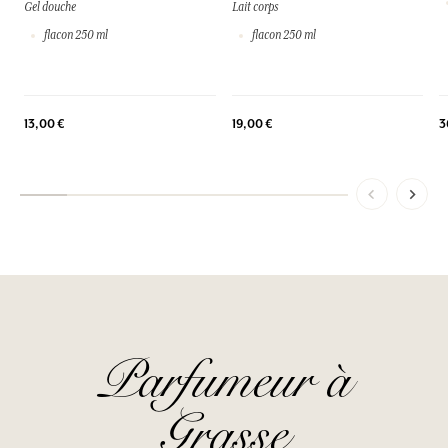
Gel douche
Lait corps
flacon 250 ml
flacon 250 ml
3
13,00 €
19,00 €
Parfumeur à
Grasse