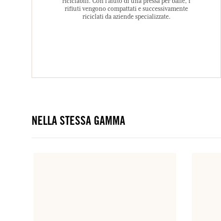
riciclabili. Con l’aiuto di una pressa per balle, i
rifiuti vengono compattati e successivamente
riciclati da aziende specializzate.
NELLA STESSA GAMMA