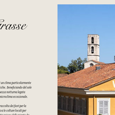
rasse
di un clima particolarmente
tiche. Beneficiando del sole
chezza notturna legata
n microclima eccezionale.
ccolta dei fiori per la
a le colture locali per