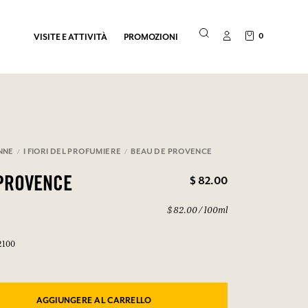
0
VISITE E ATTIVITÀ
PROMOZIONI
NNE
I FIORI DEL PROFUMIERE
BEAU DE PROVENCE
$ 82.00
PROVENCE
$ 82.00 / 100ml
2100
AGGIUNGERE AL CARRELLO