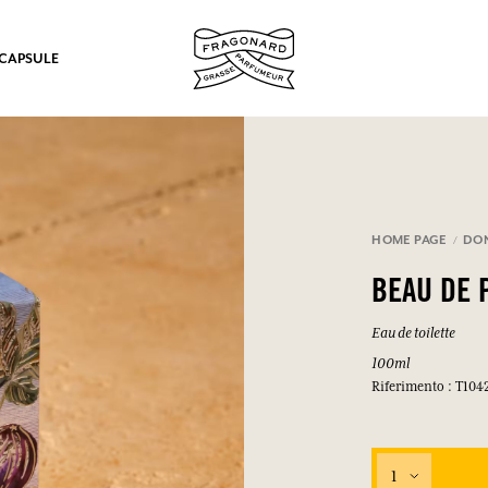
 CAPSULE
mulare punti e ricevere regali.
HOME PAGE
DO
COLLEGARSI
BEAU DE 
Eau de toilette
100ml
Riferimento : T104
COLLEGARSI
COLLEGARSI
COLLEGARSI
1