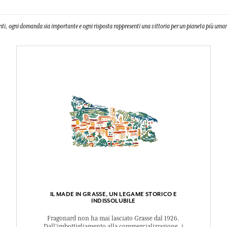
nti, ogni domanda sia importante e ogni risposta rappresenti una vittoria per un pianeta più uman
IL MADE IN GRASSE, UN LEGAME STORICO E
INDISSOLUBILE
Fragonard non ha mai lasciato Grasse dal 1926.
Dall’imbottigliamento alla commercializzazione, i