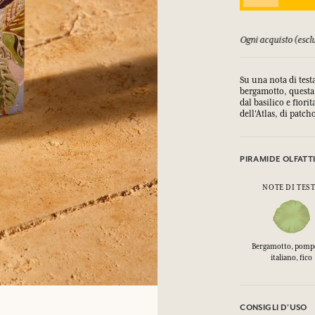
lusi gli sconti) le fa guadagnare punti
Consulta i nostri T
Su una nota di test
bergamotto, questa 
dal basilico e fior
dell'Atlas, di patch
PIRAMIDE OLFATT
NOTE DI TES
Bergamotto, pom
italiano, fico
CONSIGLI D'USO