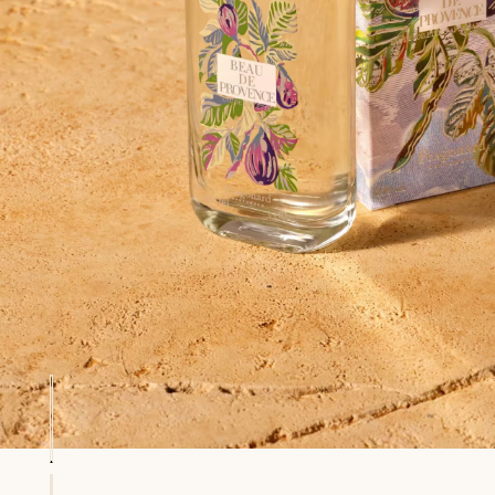
mborsati fino a 15 giorni
Ogni acquisto (esc