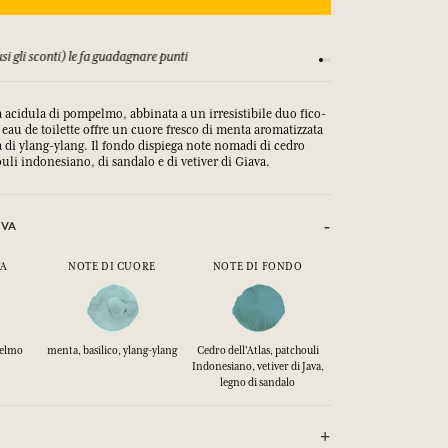
&C
Soddisfatti o rimborsa
a acidula di pompelmo, abbinata a un irresistibile duo fico-
eau de toilette offre un cuore fresco di menta aromatizzata
ita di ylang-ylang. Il fondo dispiega note nomadi di cedro
ouli indonesiano, di sandalo e di vetiver di Giava.
IVA
TA
NOTE DI CUORE
NOTE DI FONDO
pelmo
menta, basilico, ylang-ylang
Cedro dell'Atlas, patchouli
Indonesiano, vetiver di Java,
legno di sandalo