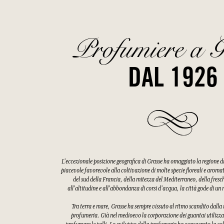
Profumiere a G
DAL 1926
L'eccezionale posizione geografica di Grasse ha omaggiato la regione 
piacevole favorevole alla coltivazione di molte specie floreali e aroma
del sud della Francia, della mitezza del Mediterraneo, della fres
all'altitudine e all'abbondanza di corsi d'acqua, la città gode di u
Tra terra e mare, Grasse ha sempre vissuto al ritmo scandito dalla ra
profumeria. Già nel medioevo la corporazione dei guantai utilizzav