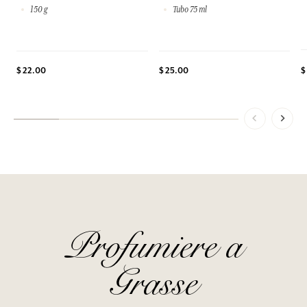
150 g
Tubo 75 ml
$ 22.00
$ 25.00
$
Profumiere a
Grasse