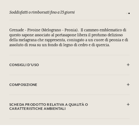
Soddisfatti o rimborsati fino a 15 giorni
Ogni acq
Grenade - Pivoine (Melograno - Peonia). Il cammeo emblematico di
questo sapone associato al portasapone libera il profumo delizioso
della melagrana che rappresenta, coniugato a un cuore di peonia e di
assoluto di rosa su un fondo di legno di cedro e di quercia.
CONSIGLI D'USO
EVITARE IL CONTATTO CON GLI OCCHI.
COMPOSIZIONE
Sodium Palmate, Sodium Palm Kernelate, Aqua/Water,
Parfum/Fragrance, Palm Kernel Acid, Glycerin, Argania Spinosa
SCHEDA PRODOTTO RELATIVA A QUALITÀ O
Kernel Oil*, Rosmarinus Officinalis (Rosemary) Leaf Extract,
CARATTERISTICHE AMBIENTALI
Helianthus Annuus (Sunflower) Seed Oil, Sodium Thiosulfate,
Tetrasodium EDTA, Tetrasodium Etidronate, Sodium Chloride, CI
Tabella informativa
77891/Titanium Dioxide, Hydroxycitronellal, Geraniol, Citronellol.
Si prega di consultare le qualità o le caratteristiche ambientali
* Ingrediente frutto dell'agricoltura biologica. Questa lista può essere
clic qui
facendo
.
oggetto di modifiche, si prega di conservare l'imballaggio del prodotto
acquistato.