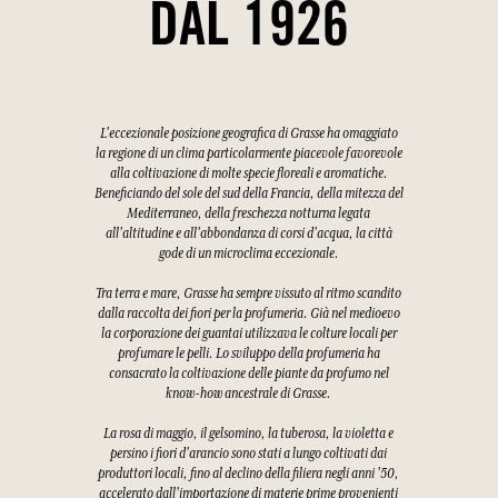
DAL 1926
L'eccezionale posizione geografica di Grasse ha omaggiato
la regione di un clima particolarmente piacevole favorevole
alla coltivazione di molte specie floreali e aromatiche.
Beneficiando del sole del sud della Francia, della mitezza del
Mediterraneo, della freschezza notturna legata
all'altitudine e all'abbondanza di corsi d'acqua, la città
gode di un microclima eccezionale.
Tra terra e mare, Grasse ha sempre vissuto al ritmo scandito
dalla raccolta dei fiori per la profumeria. Già nel medioevo
la corporazione dei guantai utilizzava le colture locali per
profumare le pelli. Lo sviluppo della profumeria ha
consacrato la coltivazione delle piante da profumo nel
know-how ancestrale di Grasse.
La rosa di maggio, il gelsomino, la tuberosa, la violetta e
persino i fiori d'arancio sono stati a lungo coltivati dai
produttori locali, fino al declino della filiera negli anni '50,
accelerato dall'importazione di materie prime provenienti