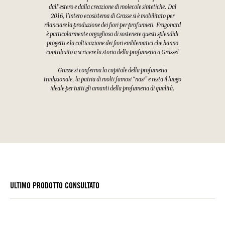
dall'estero e dalla creazione di molecole sintetiche. Dal
2016, l'intero ecosistema di Grasse si è mobilitato per
rilanciare la produzione dei fiori per profumieri. Fragonard
è particolarmente orgogliosa di sostenere questi splendidi
progetti e la coltivazione dei fiori emblematici che hanno
contribuito a scrivere la storia della profumeria a Grasse!
Grasse si conferma la capitale della profumeria
tradizionale, la patria di molti famosi “nasi” e resta il luogo
ideale per tutti gli amanti della profumeria di qualità.
ULTIMO PRODOTTO CONSULTATO