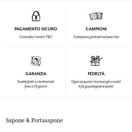
PAGAMENTO SICURO
CAMPIONI
Consulta i nostri T&C
Campioni gratuiti nel paccho
GARANZIA
FEDELTÀ
Soddisfatti o rimborsati
Ogni acquisto (esclusi gli sconti)
fino a 15 giorni
li fa guadagnare punti
Sapone & Portasapone