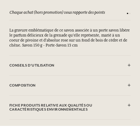
Chaque achat (hors promotion) vous rapporte des points
Consult
La gravure emblématique de ce savon associée à un porte savon libère
le parfum délicieux de la grenade qu'elle représente, marié à un
coeur de pivoine et d'absolue rose sur un fond de bois de cèdre et de
chêne. Savon 150 g - Porte-Savon 13 cm
CONSEILS D'UTILISATION
EVITER LE CONTACT AVEC LES YEUX.
COMPOSITION
Sodium Palmate, Sodium Palm Kernelate, Aqua/Water,
Parfum/Fragrance, Palm Kernel Acid, Glycerin, Argania Spinosa
FICHE PRODUITS RELATIVE AUX QUALITÉS OU
Kernel Oil*, Rosmarinus Officinalis (Rosemary) Leaf Extract,
CARACTÉRISTIQUES ENVIRONNEMENTALES
Helianthus Annuus (Sunflower) Seed Oil, Sodium Thiosulfate,
Tetrasodium EDTA, Tetrasodium Etidronate, Sodium Chloride, CI
Tableau d'information
77891/Titanium Dioxide, Hydroxycitronellal, Geraniol, Citronellol.
Veuillez consulter les qualités ou caractéristiques environnementales
* Ingredient issu de l'agriculture biologique. Cette liste peut faire
cliquant ici
en
.
l'objet de modifications, veuillez consulter l'emballage du produit
acheté.