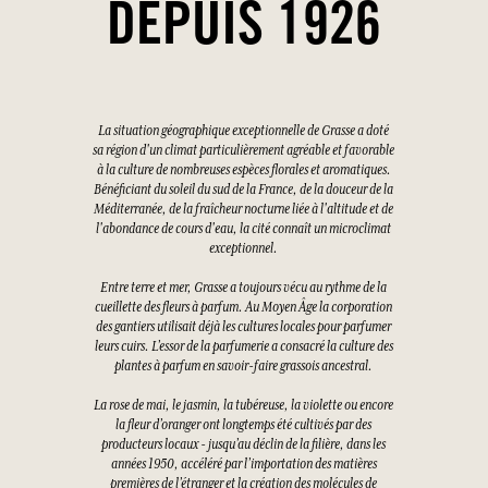
DEPUIS 1926
La situation géographique exceptionnelle de Grasse a doté
sa région d'un climat particulièrement agréable et favorable
à la culture de nombreuses espèces florales et aromatiques.
Bénéficiant du soleil du sud de la France, de la douceur de la
Méditerranée, de la fraîcheur nocturne liée à l'altitude et de
l'abondance de cours d'eau, la cité connaît un microclimat
exceptionnel.
Entre terre et mer, Grasse a toujours vécu au rythme de la
cueillette des fleurs à parfum. Au Moyen Âge la corporation
des gantiers utilisait déjà les cultures locales pour parfumer
leurs cuirs. L’essor de la parfumerie a consacré la culture des
plantes à parfum en savoir-faire grassois ancestral.
La rose de mai, le jasmin, la tubéreuse, la violette ou encore
la fleur d’oranger ont longtemps été cultivés par des
producteurs locaux - jusqu’au déclin de la filière, dans les
années 1950, accéléré par l’importation des matières
premières de l’étranger et la création des molécules de