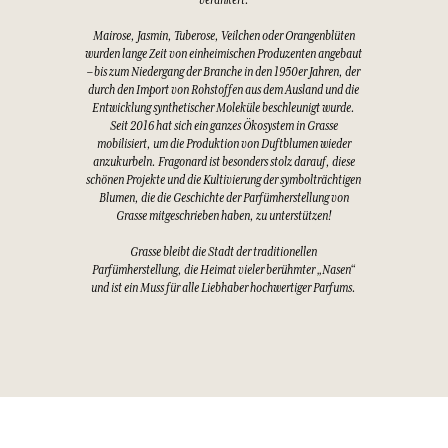
verankert.
Mairose, Jasmin, Tuberose, Veilchen oder Orangenblüten
wurden lange Zeit von einheimischen Produzenten angebaut
– bis zum Niedergang der Branche in den 1950er Jahren, der
durch den Import von Rohstoffen aus dem Ausland und die
Entwicklung synthetischer Moleküle beschleunigt wurde.
Seit 2016 hat sich ein ganzes Ökosystem in Grasse
mobilisiert, um die Produktion von Duftblumen wieder
anzukurbeln. Fragonard ist besonders stolz darauf, diese
schönen Projekte und die Kultivierung der symbolträchtigen
Blumen, die die Geschichte der Parfümherstellung von
Grasse mitgeschrieben haben, zu unterstützen!
Grasse bleibt die Stadt der traditionellen
Parfümherstellung, die Heimat vieler berühmter „Nasen“
und ist ein Muss für alle Liebhaber hochwertiger Parfums.