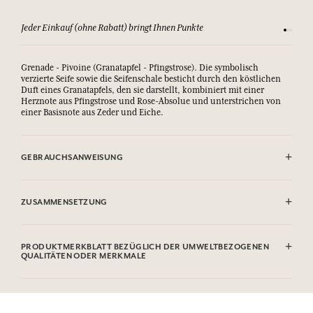
Jeder Einkauf (ohne Rabatt) bringt Ihnen Punkte
Sehen Si
Grenade - Pivoine (Granatapfel - Pfingstrose). Die symbolisch
verzierte Seife sowie die Seifenschale besticht durch den köstlichen
Duft eines Granatapfels, den sie darstellt, kombiniert mit einer
Herznote aus Pfingstrose und Rose-Absolue und unterstrichen von
einer Basisnote aus Zeder und Eiche.
GEBRAUCHSANWEISUNG
AUGENKONTAKT VERMEIDEN.
ZUSAMMENSETZUNG
Sodium Palmate, Sodium Palm Kernelate, Aqua/Water,
Parfum/Fragrance, Palm Kernel Acid, Glycerin, Argania Spinosa
PRODUKTMERKBLATT BEZÜGLICH DER UMWELTBEZOGENEN
Kernel Oil*, Rosmarinus Officinalis (Rosemary) Leaf Extract,
QUALITÄTEN ODER MERKMALE
Helianthus Annuus (Sunflower) Seed Oil, Sodium Thiosulfate,
Tetrasodium EDTA, Tetrasodium Etidronate, Sodium Chloride, CI
Informationstabelle
77891/Titanium Dioxide, Hydroxycitronellal, Geraniol, Citronellol.
Bitte konsultieren Sie die Umweltqualitäten oder -merkmale, indem
* Inhaltsstoff aus biologischem Anbau. Diese Liste kann Änderungen
Sie hier klicken
.
unterzogen werden, bitte sehen Sie die Verpackung des gekauften