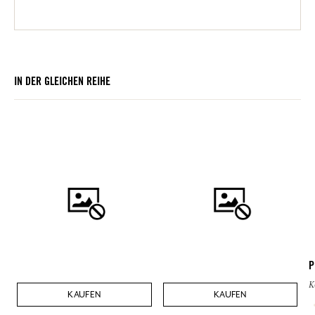
IN DER GLEICHEN REIHE
P
K
KAUFEN
KAUFEN