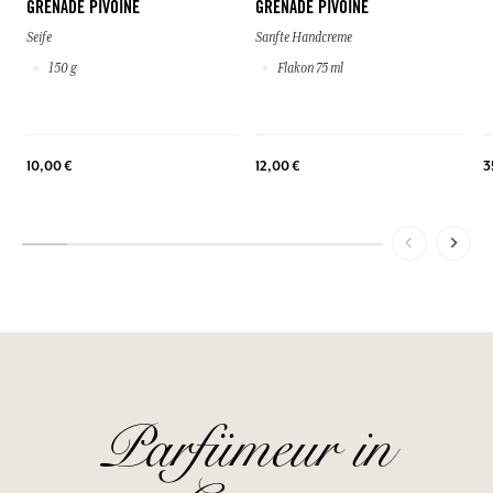
GRENADE PIVOINE
GRENADE PIVOINE
Seife
Sanfte Handcreme
150 g
Flakon 75 ml
10,00 €
12,00 €
3
Parfümeur in