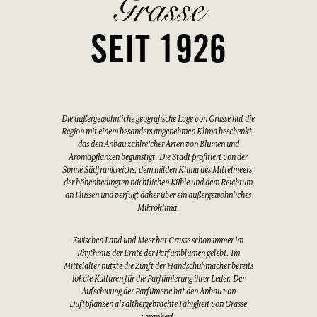
Grasse
SEIT 1926
Die außergewöhnliche geografische Lage von Grasse hat die
Region mit einem besonders angenehmen Klima beschenkt,
das den Anbau zahlreicher Arten von Blumen und
Aromapflanzen begünstigt. Die Stadt profitiert von der
Sonne Südfrankreichs, dem milden Klima des Mittelmeers,
der höhenbedingten nächtlichen Kühle und dem Reichtum
an Flüssen und verfügt daher über ein außergewöhnliches
Mikroklima.
Zwischen Land und Meer hat Grasse schon immer im
Rhythmus der Ernte der Parfümblumen gelebt. Im
Mittelalter nutzte die Zunft der Handschuhmacher bereits
lokale Kulturen für die Parfümierung ihrer Leder. Der
Aufschwung der Parfümerie hat den Anbau von
Duftpflanzen als althergebrachte Fähigkeit von Grasse