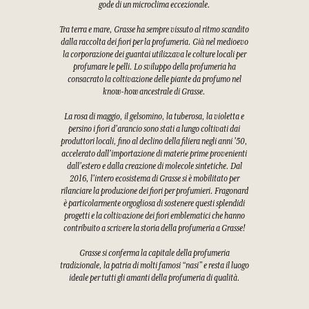
gode di un microclima eccezionale.
Tra terra e mare, Grasse ha sempre vissuto al ritmo scandito
dalla raccolta dei fiori per la profumeria. Già nel medioevo
la corporazione dei guantai utilizzava le colture locali per
profumare le pelli. Lo sviluppo della profumeria ha
consacrato la coltivazione delle piante da profumo nel
know-how ancestrale di Grasse.
La rosa di maggio, il gelsomino, la tuberosa, la violetta e
persino i fiori d'arancio sono stati a lungo coltivati dai
produttori locali, fino al declino della filiera negli anni '50,
accelerato dall'importazione di materie prime provenienti
dall'estero e dalla creazione di molecole sintetiche. Dal
2016, l'intero ecosistema di Grasse si è mobilitato per
rilanciare la produzione dei fiori per profumieri. Fragonard
è particolarmente orgogliosa di sostenere questi splendidi
progetti e la coltivazione dei fiori emblematici che hanno
contribuito a scrivere la storia della profumeria a Grasse!
Grasse si conferma la capitale della profumeria
tradizionale, la patria di molti famosi “nasi” e resta il luogo
ideale per tutti gli amanti della profumeria di qualità.