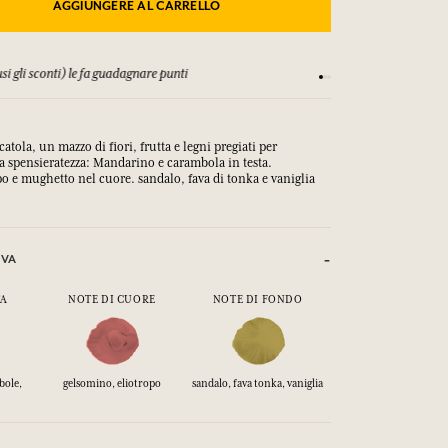
AGGIUNGERE AL CARRELLO
si gli sconti) le fa guadagnare punti
Consulta i nostri T&C
catola, un mazzo di fiori, frutta e legni pregiati per
la spensieratezza: Mandarino e carambola in testa.
o e mughetto nel cuore. sandalo, fava di tonka e vaniglia
IVA
TA
NOTE DI CUORE
NOTE DI FONDO
bole,
gelsomino, eliotropo
sandalo, fava tonka, vaniglia