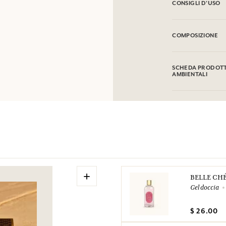
CONSIGLI D'USO
INFIAMMABILE: non
COMPOSIZIONE
Alcohol denat. (SD
Hydroxycitronellal,
SCHEDA PRODOTTO
Limonene, Geraniol,
AMBIENTALI
modifiche, si prega
Tabella informativa
Si prega di consult
+
BELLE CH
Gel doccia
$ 26.00