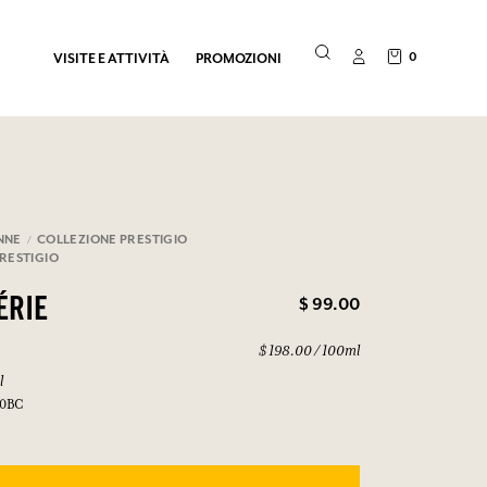
0
VISITE E ATTIVITÀ
PROMOZIONI
NNE
COLLEZIONE PRESTIGIO
PRESTIGIO
$ 99.00
ÉRIE
$ 198.00 / 100ml
l
50BC