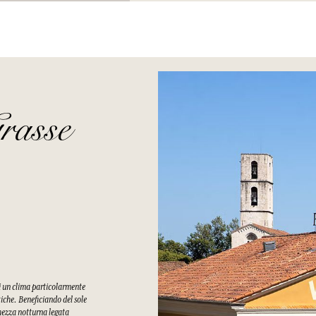
rasse
di un clima particolarmente
tiche. Beneficiando del sole
chezza notturna legata