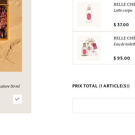
BELLE CH
Latte corpo
$ 37.00
BELLE CH
Eau de toilet
$ 95.00
PRIX TOTAL (
1
ARTICLE(S))
zatore 50 ml