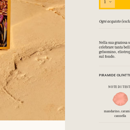
1
orsati fino a 15 giorni
Ogni acquisto (esclu
Nella sua graziosa s
celebrare tanta bel
gelsomino, eliotrop
sul fondo.
PIRAMIDE OLFATT
NOTE DI TES
mandarino, caram
cannella