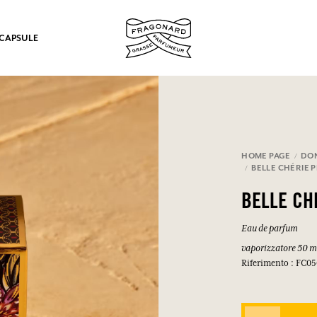
 CAPSULE
mulare punti e ricevere regali.
HOME PAGE
DO
BELLE CHÉRIE 
COLLEGARSI
BELLE CH
Eau de parfum
vaporizzatore 50 m
Riferimento : FC0
COLLEGARSI
COLLEGARSI
COLLEGARSI