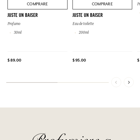
COMPRARE
COMPRARE
P
JUSTE UN BAISER
JUSTE UN BAISER
Profumo
Eau de toilette
30ml
200ml
$
$ 89.00
$ 95.00