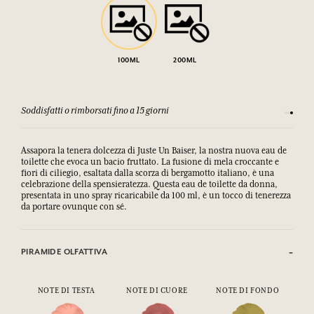
100ML
200ML
Soddisfatti o rimborsati fino a 15 giorni
Ogni acq
Assapora la tenera dolcezza di Juste Un Baiser, la nostra nuova eau de
toilette che evoca un bacio fruttato. La fusione di mela croccante e
fiori di ciliegio, esaltata dalla scorza di bergamotto italiano, è una
celebrazione della spensieratezza. Questa eau de toilette da donna,
presentata in uno spray ricaricabile da 100 ml, è un tocco di tenerezza
da portare ovunque con sé.
PIRAMIDE OLFATTIVA
NOTE DI TESTA
NOTE DI CUORE
NOTE DI FONDO