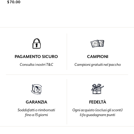
$ 70.00
PAGAMENTO SICURO
CAMPIONI
Consulta i nostri T&C
Campioni gratuiti nel paccho
GARANZIA
FEDELTÀ
Soddisfatti o rimborsati
Ogni acquisto (esclusi gli sconti)
fino a 15 giorni
li fa guadagnare punti