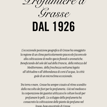
Profumiere a
Grasse
DAL 1926
L'eccezionale posizione geografica di Grasse ha omaggiato
la regione di un clima particolarmente piacevole favorevole
alla coltivazione di molte specie floreali e aromatiche.
Beneficiando del sole del sud della Francia, della mitezza del
Mediterraneo, della freschezza notturna legata
all'altitudine e all'abbondanza di corsi d'acqua, la città
gode di un microclima eccezionale.
Tra terra e mare, Grasse ha sempre vissuto al ritmo scandito
dalla raccolta dei fiori per la profumeria. Già nel medioevo
la corporazione dei guantai utilizzava le colture locali per
profumare le pelli. Lo sviluppo della profumeria ha
consacrato la coltivazione delle piante da profumo nel
know-how ancestrale di Grasse.