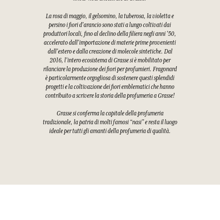
La rosa di maggio, il gelsomino, la tuberosa, la violetta e
persino i fiori d'arancio sono stati a lungo coltivati dai
produttori locali, fino al declino della filiera negli anni '50,
accelerato dall'importazione di materie prime provenienti
dall'estero e dalla creazione di molecole sintetiche. Dal
2016, l'intero ecosistema di Grasse si è mobilitato per
rilanciare la produzione dei fiori per profumieri. Fragonard
è particolarmente orgogliosa di sostenere questi splendidi
progetti e la coltivazione dei fiori emblematici che hanno
contribuito a scrivere la storia della profumeria a Grasse!
Grasse si conferma la capitale della profumeria
tradizionale, la patria di molti famosi “nasi” e resta il luogo
ideale per tutti gli amanti della profumeria di qualità.