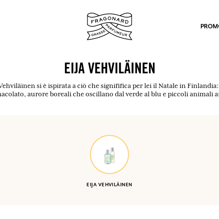
PROM
EIJA VEHVILÄINEN
 Vehviläinen si è ispirata a ciò che signififica per lei il Natale in Finlan
colato, aurore boreali che oscillano dal verde al blu e piccoli animali ar
po.
EIJA VEHVILÄINEN
mulare punti e ricevere regali.