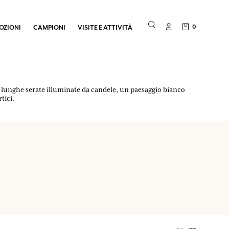
0
OZIONI
CAMPIONI
VISITE E ATTIVITÀ
dia: lunghe serate illuminate da candele, un paesaggio bianco
tici.