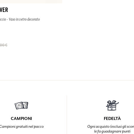
IVER
ccio - Vaso in vetro decorato
00 €
CAMPIONI
FEDELTÀ
Campioni gratuiti nel pacco
Ogni acquisto (esclusi gli scon
le fa guadagnare punti