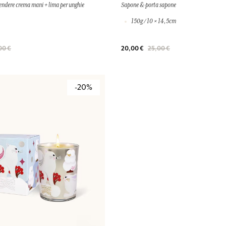
endere crema mani + lima per unghie
Sapone & porta sapone
150g / 10 × 14,5cm
00 €
20,00 €
25,00 €
-20%