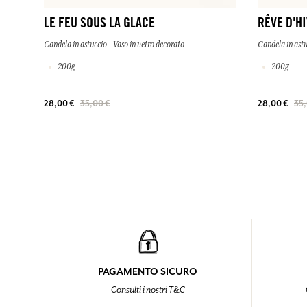
LE FEU SOUS LA GLACE
RÊVE D'H
Candela in astuccio - Vaso in vetro decorato
Candela in astu
200g
200g
28,00 €
35,00 €
28,00 €
35,
PAGAMENTO SICURO
Consulti i nostri T&C