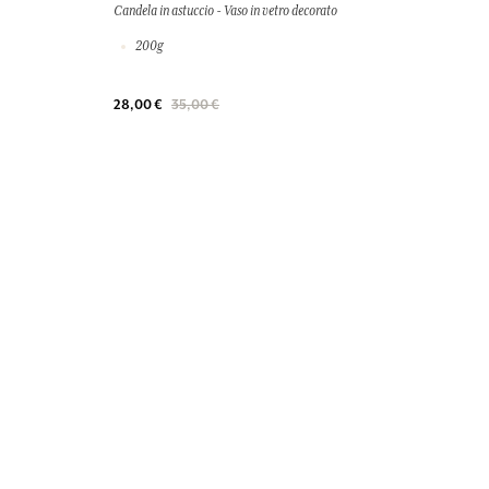
Candela in astuccio - Vaso in vetro decorato
200g
28,00 €
35,00 €