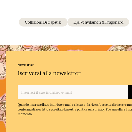
Collezioni Di Capsule
Eija Vehviläinen X Fragonard
Newsletter
Iscriversi alla newsletter
Quando inserisce il suo indirizzo e-mail e clicca su 'Iscriversi', accetta di ricevere m
conferma di aver letto e accettato la nostra politica sulla privacy. Puo annullare l'isc
momento.