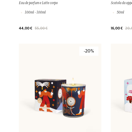
Eau de parfum e Latte corpo
Scatola da app
100ml - 100ml
50ml
44,00 €
55,00 €
16,00 €
20,
-20%