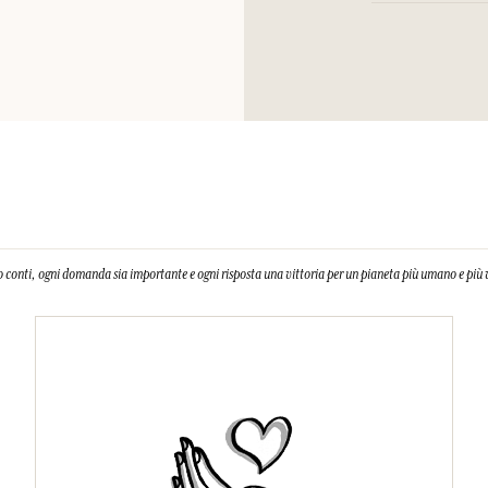
Tabella informativa
Glutamate, Tocophe
Si prega di consult
Gum, Citric Acid, 
Cinnamal, Hydroxyc
isomethyl ionone.
Questa lista può es
l'imballaggio del p
 conti, ogni domanda sia importante e ogni risposta una vittoria per un pianeta più umano e più 