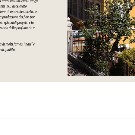
 d'arancio sono stati a lungo
 anni '50, accelerato
ione di molecole sintetiche.
a produzione dei fiori per
i splendidi progetti e la
 storia della profumeria a
a di molti famosi “nasi” e
a di qualità.