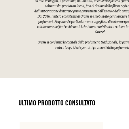
La rosa di maggio, il gelsomino, la tuberosa, la violetta e persino i fiori
coltivati dai produttori locali, fino al declino della filiera negli
dall'importazione di materie prime provenienti dall'estero e dalla creaz
Dal 2016, l'intero ecosistema di Grasse si è mobilitato per rilanciare l
profumieri. Fragonard è particolarmente orgogliosa di sostenere quest
coltivazione dei fiori emblematici che hanno contribuito a scrivere la
Grasse!
Grasse si conferma la capitale della profumeria tradizionale, la patri
resta il luogo ideale per tutti gli amanti della profumeri
ULTIMO PRODOTTO CONSULTATO