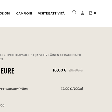
0
OZIONI
CAMPIONI
VISITE E ATTIVITÀ
LEZIONI DI CAPSULE
EIJA VEHVILÄINEN X FRAGONARD
EN
16,00 €
20,00 €
HEURE
re crema mani + lima
32,00 € / 100ml
50B