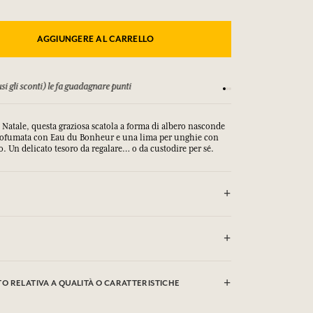
AGGIUNGERE AL CARRELLO
si gli sconti) le fa guadagnare punti
Consulta i nostri T&C
i Natale, questa graziosa scatola a forma di albero nasconde
ofumata con Eau du Bonheur e una lima per unghie con
. Un delicato tesoro da regalare… o da custodire per sé.
rin, Caprylic/Capric Triglyceride, Polyglyceryl-6 Distearate,
m (Fragrance), Glyceryl Stearate Se, Palmitic Acid, Stearic
 RELATIVA A QUALITÀ O CARATTERISTICHE
(Rice) Starch, Microcrystalline Cellulose, Prunus Amygdalus
nd) Oil, Aloe Barbadensis Leaf Powder, Cetyl Alcohol,
ssium Sorbate, Sodium Benzoate, Sodium Stearoyl