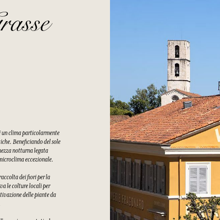
rasse
di un clima particolarmente
tiche. Beneficiando del sole
chezza notturna legata
n microclima eccezionale.
ccolta dei fiori per la
a le colture locali per
tivazione delle piante da
.