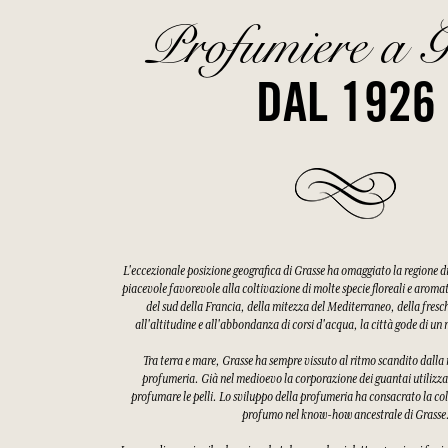
Profumiere a G
DAL 1926
L'eccezionale posizione geografica di Grasse ha omaggiato la regione 
piacevole favorevole alla coltivazione di molte specie floreali e aroma
del sud della Francia, della mitezza del Mediterraneo, della fres
all'altitudine e all'abbondanza di corsi d'acqua, la città gode di u
Tra terra e mare, Grasse ha sempre vissuto al ritmo scandito dalla ra
profumeria. Già nel medioevo la corporazione dei guantai utilizzav
profumare le pelli. Lo sviluppo della profumeria ha consacrato la col
profumo nel know-how ancestrale di Grasse