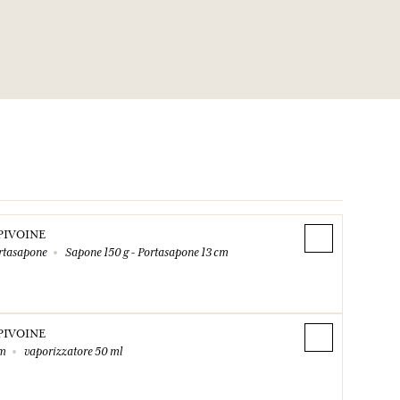
PIVOINE
rtasapone
Sapone 150 g - Portasapone 13 cm
PIVOINE
um
vaporizzatore 50 ml