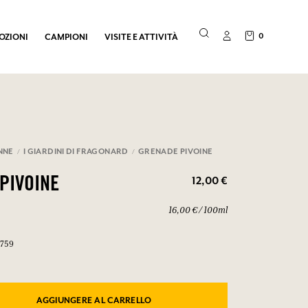
0
OZIONI
CAMPIONI
VISITE E ATTIVITÀ
NNE
I GIARDINI DI FRAGONARD
GRENADE PIVOINE
12,00 €
PIVOINE
16,00 € / 100ml
M759
AGGIUNGERE AL CARRELLO