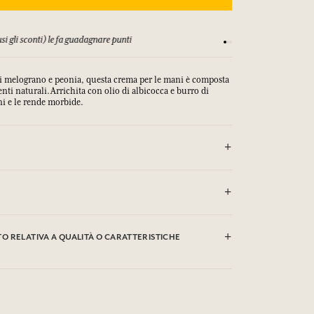
si gli sconti) le fa guadagnare punti
Consulta i nostri T&C
i melograno e peonia, questa crema per le mani è
composta
nti naturali.
Arrichita con
olio di albicocca e burro di
ni e le rende morbide.
o-caprylate/caprate, Glyceryl Stearate se, Polyglyceryl-6
spermum Parkii Butter, Prunus Armeniaca Kernel Oil,
 RELATIVA A QUALITÀ O CARATTERISTICHE
ol, Caprylyl Glycol, Acrylates/C10-30 Alkyl Acrylate
a Sativa (Oat) Kernel Flour, Ethylhexylglycerin,
nthus Annuus Seed Oil, Panthenol, Sodium Hydroxide,
monene, Citral, Geraniol. Questa lista può essere oggetto
clic qui
are le qualità o le caratteristiche ambientali facendo
.
ega di conservare l'imballaggio del prodotto acquistato.