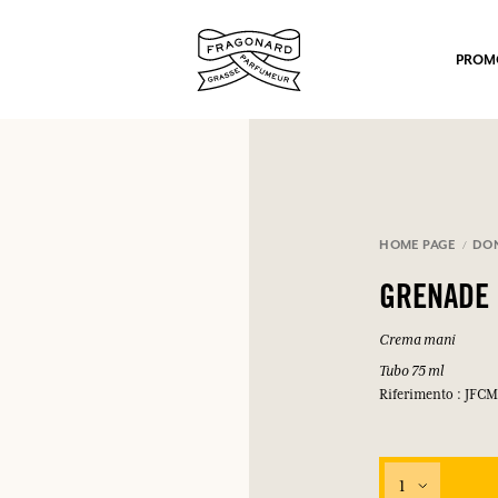
PROM
HOME PAGE
DO
GRENADE 
po.
Crema mani
Tubo 75 ml
Riferimento : JFC
1
mulare punti e ricevere regali.