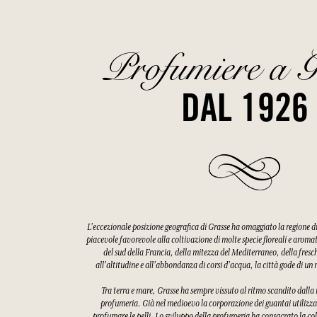
Profumiere a G
DAL 1926
L'eccezionale posizione geografica di Grasse ha omaggiato la regione 
piacevole favorevole alla coltivazione di molte specie floreali e aroma
del sud della Francia, della mitezza del Mediterraneo, della fres
all'altitudine e all'abbondanza di corsi d'acqua, la città gode di u
Tra terra e mare, Grasse ha sempre vissuto al ritmo scandito dalla ra
profumeria. Già nel medioevo la corporazione dei guantai utilizzav
profumare le pelli. Lo sviluppo della profumeria ha consacrato la col