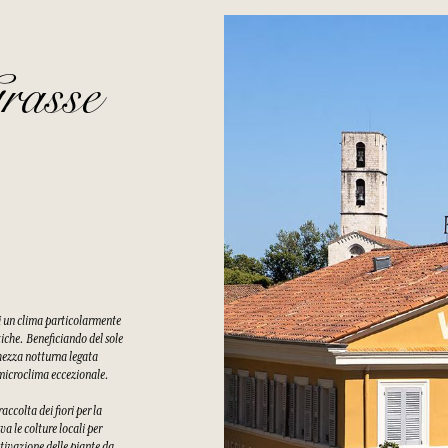
rasse
di un clima particolarmente
tiche. Beneficiando del sole
chezza notturna legata
n microclima eccezionale.
ccolta dei fiori per la
a le colture locali per
tivazione delle piante da