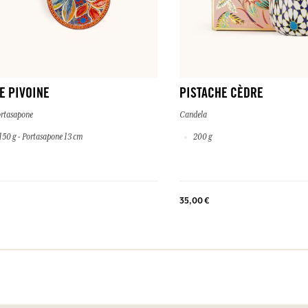
E PIVOINE
PISTACHE CÈDRE
rtasapone
Candela
50 g - Portasapone 13 cm
200 g
35,00 €