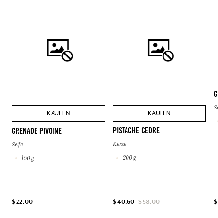
G
S
KAUFEN
KAUFEN
PISTACHE CÈDRE
GRENADE PIVOINE
Kerze
Seife
200 g
150 g
$ 22.00
$
$ 40.60
$ 58.00