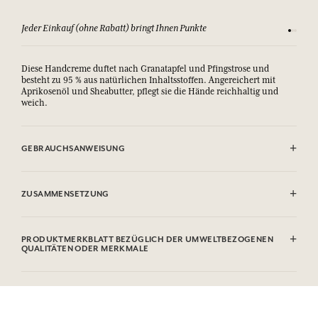
Jeder Einkauf (ohne Rabatt) bringt Ihnen Punkte
Sehen Si
Diese Handcreme duftet nach Granatapfel und Pfingstrose und
besteht zu 95 % aus natürlichen Inhaltsstoffen. Angereichert mit
Aprikosenöl und Sheabutter, pflegt sie die Hände reichhaltig und
weich.
GEBRAUCHSANWEISUNG
.
ZUSAMMENSETZUNG
Aqua, Glycerin, Coco-caprylate/caprate, Glyceryl Stearate se,
Polyglyceryl-6 Distearate, Butyrospermum Parkii Butter, Prunus
PRODUKTMERKBLATT BEZÜGLICH DER UMWELTBEZOGENEN
Armeniaca Kernel Oil, Parfum, Cetyl Alcohol, Caprylyl Glycol,
QUALITÄTEN ODER MERKMALE
Acrylates/C10-30 Alkyl Acrylate Crosspolymer, Avena Sativa (Oat)
Kernel Flour, Ethylhexylglycerin, Tocopherol, Helianthus Annuus
Informationstabelle
Seed Oil, Panthenol, Sodium Hydroxide, Hexyl Cinnamal, Limonene,
Bitte konsultieren Sie die Umweltqualitäten oder -merkmale, indem
Citral, Geraniol. Diese Liste kann Änderungen unterzogen werden,
Sie hier klicken
.
bitte sehen Sie die Verpackung des gekauften Produkts ein.