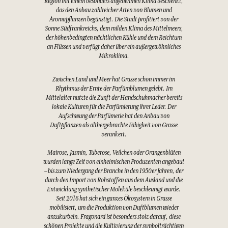
Region mit einem besonders angenehmen Klima beschenkt,
das den Anbau zahlreicher Arten von Blumen und
Aromapflanzen begünstigt. Die Stadt profitiert von der
Sonne Südfrankreichs, dem milden Klima des Mittelmeers,
der höhenbedingten nächtlichen Kühle und dem Reichtum
an Flüssen und verfügt daher über ein außergewöhnliches
Mikroklima.
Zwischen Land und Meer hat Grasse schon immer im
Rhythmus der Ernte der Parfümblumen gelebt. Im
Mittelalter nutzte die Zunft der Handschuhmacher bereits
lokale Kulturen für die Parfümierung ihrer Leder. Der
Aufschwung der Parfümerie hat den Anbau von
Duftpflanzen als althergebrachte Fähigkeit von Grasse
verankert.
Mairose, Jasmin, Tuberose, Veilchen oder Orangenblüten
wurden lange Zeit von einheimischen Produzenten angebaut
– bis zum Niedergang der Branche in den 1950er Jahren, der
durch den Import von Rohstoffen aus dem Ausland und die
Entwicklung synthetischer Moleküle beschleunigt wurde.
Seit 2016 hat sich ein ganzes Ökosystem in Grasse
mobilisiert, um die Produktion von Duftblumen wieder
anzukurbeln. Fragonard ist besonders stolz darauf, diese
schönen Projekte und die Kultivierung der symbolträchtigen