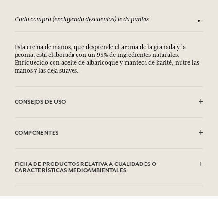
Cada compra (excluyendo descuentos) le da puntos
Consult
Esta crema de manos, que desprende el aroma de la granada y la
peonía, está elaborada con un 95% de ingredientes naturales.
Enriquecido con aceite de albaricoque y manteca de karité, nutre las
manos y las deja suaves.
CONSEJOS DE USO
.
COMPONENTES
Aqua, Glycerin, Coco-caprylate/caprate, Glyceryl Stearate se,
Polyglyceryl-6 Distearate, Butyrospermum Parkii Butter, Prunus
FICHA DE PRODUCTOS RELATIVA A CUALIDADES O
Armeniaca Kernel Oil, Parfum, Cetyl Alcohol, Caprylyl Glycol,
CARACTERÍSTICAS MEDIOAMBIENTALES
Acrylates/C10-30 Alkyl Acrylate Crosspolymer, Avena Sativa (Oat)
Kernel Flour, Ethylhexylglycerin, Tocopherol, Helianthus Annuus
Tabla de información
Seed Oil, Panthenol, Sodium Hydroxide, Hexyl Cinnamal, Limonene,
Por favor, consulte las cualidades o características medioambientales
Citral, Geraniol. Esta lista puede ser objeto de modificaciones.
clic aquí
haciendo
.
Consultar el embalaje del producto comprado.