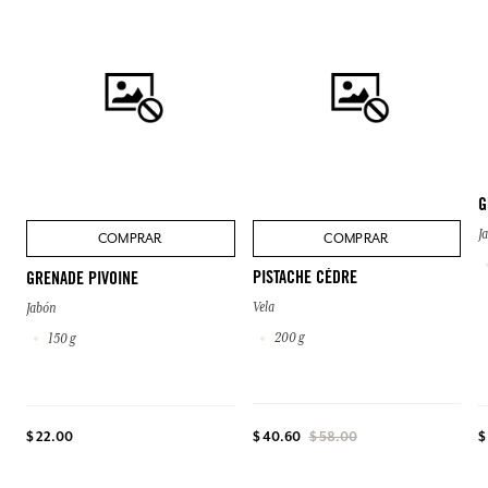
G
J
COMPRAR
COMPRAR
PISTACHE CÈDRE
GRENADE PIVOINE
Vela
Jabón
200 g
150 g
$ 22.00
$
$ 40.60
$ 58.00