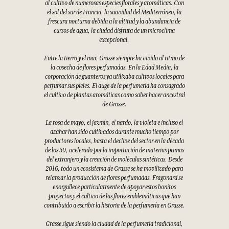
al cultivo de numerosas especies florales y aromáticas. Con
el sol del sur de Francia, la suavidad del Mediterráneo, la
frescura nocturna debida a la altitud y la abundancia de
cursos de agua, la ciudad disfruta de un microclima
excepcional.
Entre la tierra y el mar, Grasse siempre ha vivido al ritmo de
la cosecha de flores perfumadas. En la Edad Media, la
corporación de guanteros ya utilizaba cultivos locales para
perfumar sus pieles. El auge de la perfumería ha consagrado
el cultivo de plantas aromáticas como saber hacer ancestral
de Grasse.
La rosa de mayo, el jazmín, el nardo, la violeta e incluso el
azahar han sido cultivados durante mucho tiempo por
productores locales, hasta el declive del sector en la década
de los 50, acelerado por la importación de materias primas
del extranjero y la creación de moléculas sintéticas. Desde
2016, todo un ecosistema de Grasse se ha movilizado para
relanzar la producción de flores perfumadas. Fragonard se
enorgullece particularmente de apoyar estos bonitos
proyectos y el cultivo de las flores emblemáticas que han
contribuido a escribir la historia de la perfumería en Grasse.
Grasse sigue siendo la ciudad de la perfumería tradicional,