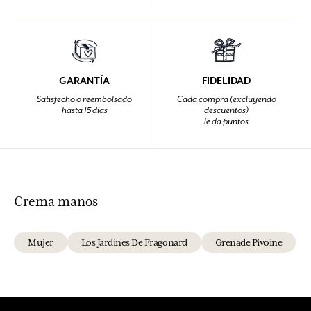
GARANTÍA
FIDELIDAD
Satisfecho o reembolsado
Cada compra (excluyendo
hasta 15 días
descuentos)
le da puntos
Crema manos
Mujer
Los Jardines De Fragonard
Grenade Pivoine