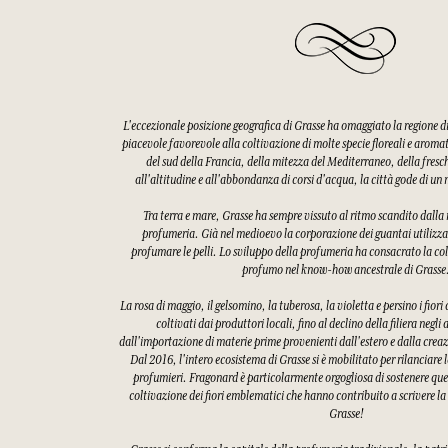
L'eccezionale posizione geografica di Grasse ha omaggiato la regione 
piacevole favorevole alla coltivazione di molte specie floreali e aroma
del sud della Francia, della mitezza del Mediterraneo, della fres
all'altitudine e all'abbondanza di corsi d'acqua, la città gode di u
Tra terra e mare, Grasse ha sempre vissuto al ritmo scandito dalla ra
profumeria. Già nel medioevo la corporazione dei guantai utilizzav
profumare le pelli. Lo sviluppo della profumeria ha consacrato la col
profumo nel know-how ancestrale di Grasse
La rosa di maggio, il gelsomino, la tuberosa, la violetta e persino i fiori
coltivati dai produttori locali, fino al declino della filiera negli
dall'importazione di materie prime provenienti dall'estero e dalla creaz
Dal 2016, l'intero ecosistema di Grasse si è mobilitato per rilanciare l
profumieri. Fragonard è particolarmente orgogliosa di sostenere quest
coltivazione dei fiori emblematici che hanno contribuito a scrivere la
Grasse!