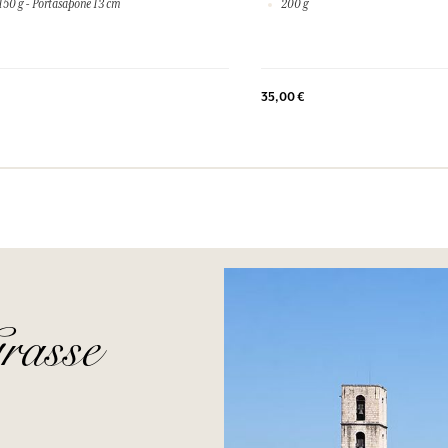
50 g - Portasapone 13 cm
200 g
35,00 €
rasse