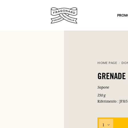
PROM
HOME PAGE
DO
GRENADE 
po.
Sapone
150 g
Riferimento : JFS1
1
mulare punti e ricevere regali.