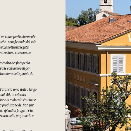
di un clima particolarmente
tiche. Beneficiando del sole
chezza notturna legata
n microclima eccezionale.
ccolta dei fiori per la
a le colture locali per
tivazione delle piante da
.
 d'arancio sono stati a lungo
 anni '50, accelerato
ione di molecole sintetiche.
a produzione dei fiori per
i splendidi progetti e la
 storia della profumeria a