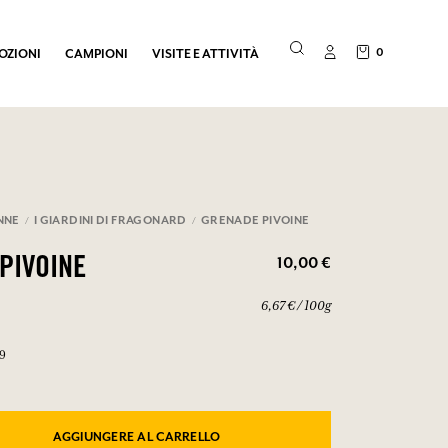
0
OZIONI
CAMPIONI
VISITE E ATTIVITÀ
NNE
I GIARDINI DI FRAGONARD
GRENADE PIVOINE
10,00 €
PIVOINE
6,67 € / 100g
59
AGGIUNGERE AL CARRELLO