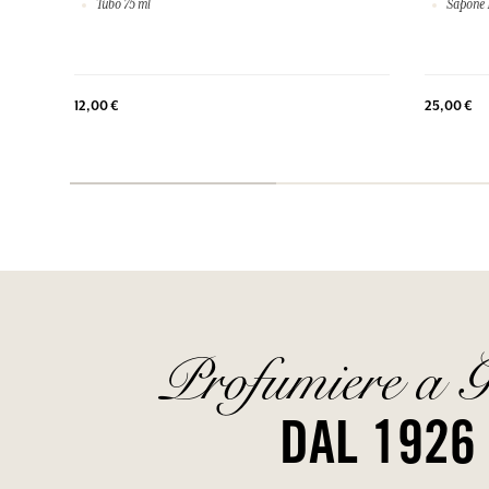
Tubo 75 ml
Sapone 1
12,00 €
25,00 €
Profumiere a G
DAL 1926