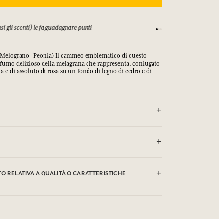
Consulta i nostri T&C
S
(Melograno- Peonia) Il cammeo emblematico di questo
rofumo delizioso della melagrana che rappresenta, coniugato
a e di assoluto di rosa su un fondo di legno di cedro e di
TTO CON GLI OCCHI.
odium Palm Kernelate, Aqua/Water, Parfum/Fragrance,
Glycerin, Argania Spinosa Kernel Oil*, Rosmarinus
 RELATIVA A QUALITÀ O CARATTERISTICHE
ary) Leaf Extract, Helianthus Annuus (Sunflower) Seed Oil,
e, Tetrasodium EDTA, Tetrasodium Etidronate, Sodium
/Titanium Dioxide, Hydroxycitronellal, Geraniol,
clic qui
are le qualità o le caratteristiche ambientali facendo
.
o dell'agricoltura biologica. Questa lista può essere oggetto
ega di conservare l'imballaggio del prodotto acquistato.