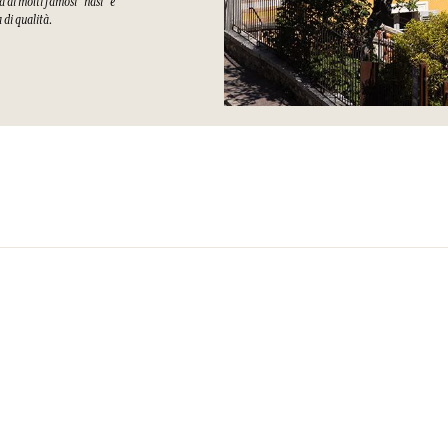
a di molti famosi “nasi” e
a di qualità.