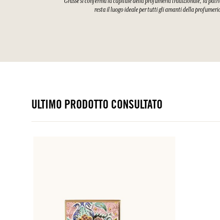
Grasse si conferma la capitale della profumeria tradizionale, la patri
resta il luogo ideale per tutti gli amanti della profumeri
ULTIMO PRODOTTO CONSULTATO