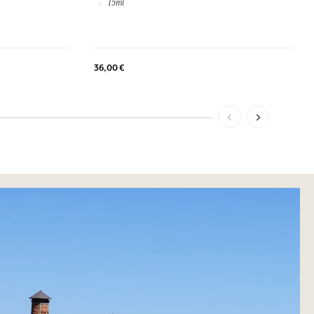
15ml
36,00 €