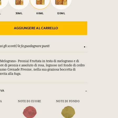
L
30ML
60ML
120ML
AGGIUNGERE AL CARRELLO
si gli sconti) le fa guadagnare punti
Consulta i nostri T&C
Melograno- Peonia) Fruttata in testa di melograno e di
uore di peonia e assoluto di rosa, legnoso nel fondo di cedro
fumo Grenade Pivoine, nella sua graziosa boccetta di 
nvita alla fuga.
IVA
TA
NOTE DI CUORE
NOTE DI FONDO