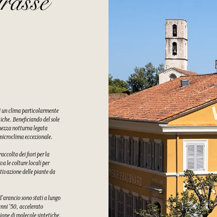
rasse
di un clima particolarmente
tiche. Beneficiando del sole
chezza notturna legata
n microclima eccezionale.
ccolta dei fiori per la
a le colture locali per
tivazione delle piante da
.
 d'arancio sono stati a lungo
 anni '50, accelerato
ione di molecole sintetiche.