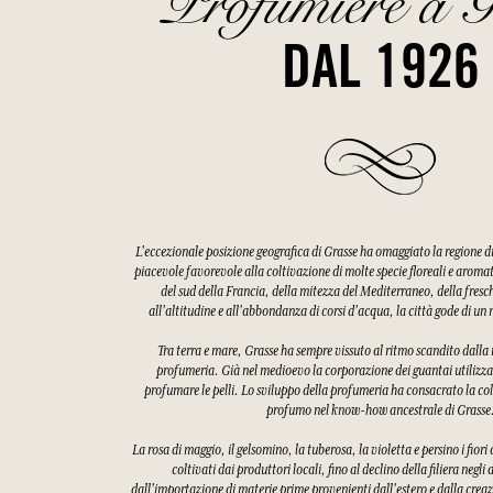
Profumiere a G
DAL 1926
L'eccezionale posizione geografica di Grasse ha omaggiato la regione 
piacevole favorevole alla coltivazione di molte specie floreali e aroma
del sud della Francia, della mitezza del Mediterraneo, della fres
all'altitudine e all'abbondanza di corsi d'acqua, la città gode di u
Tra terra e mare, Grasse ha sempre vissuto al ritmo scandito dalla ra
profumeria. Già nel medioevo la corporazione dei guantai utilizzav
profumare le pelli. Lo sviluppo della profumeria ha consacrato la col
profumo nel know-how ancestrale di Grasse
La rosa di maggio, il gelsomino, la tuberosa, la violetta e persino i fiori
coltivati dai produttori locali, fino al declino della filiera negli
dall'importazione di materie prime provenienti dall'estero e dalla creaz