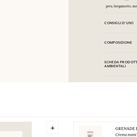
pera, bergamotto, me
CONSIGLI D'USO
INFIAMMABILE: non
COMPOSIZIONE
Alcohol denat (SD 
Citronellol, Limone
SCHEDA PRODOTTO
si prega di conserv
AMBIENTALI
Tabella informativa
Si prega di consult
+
GRENADE 
Crema mani