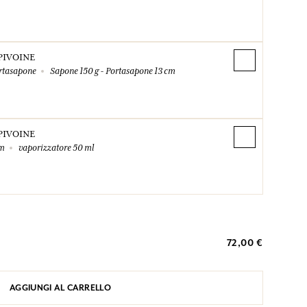
PIVOINE
rtasapone
Sapone 150 g - Portasapone 13 cm
PIVOINE
um
vaporizzatore 50 ml
72,00 €
AGGIUNGI AL CARRELLO