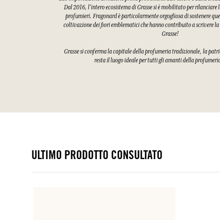
Dal 2016, l'intero ecosistema di Grasse si è mobilitato per rilanciare l
profumieri. Fragonard è particolarmente orgogliosa di sostenere quest
coltivazione dei fiori emblematici che hanno contribuito a scrivere la
Grasse!
Grasse si conferma la capitale della profumeria tradizionale, la patri
resta il luogo ideale per tutti gli amanti della profumeri
ULTIMO PRODOTTO CONSULTATO