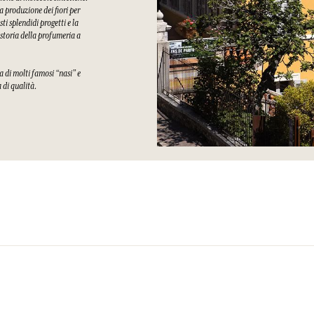
a produzione dei fiori per
i splendidi progetti e la
 storia della profumeria a
a di molti famosi “nasi” e
a di qualità.