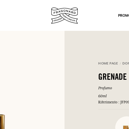
PROM
HOME PAGE
DO
GRENADE 
po.
Profumo
60ml
Riferimento : JFP0
mulare punti e ricevere regali.