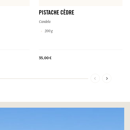
PISTACHE CÈDRE
Candela
200 g
35,00 €