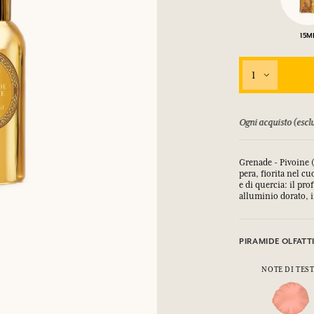
COLLEGARSI
15M
mulare punti e ricevere regali.
mulare punti e ricevere regali.
mulare punti e ricevere regali.
mulare punti e ricevere regali.
1
COLLEGARSI
COLLEGARSI
COLLEGARSI
COLLEGARSI
orsati fino a 15 giorni
Ogni acquisto (esclu
Grenade - Pivoine (
pera, fiorita nel c
e di quercia:
il pro
alluminio dorato, i
PIRAMIDE OLFATT
NOTE DI TES