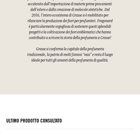
accelerato dall'importazione di materie prime provenienti
dall'estero e dalla creazione di molecole sintetiche. Dal
2016, l'intero ecosistema di Grasse si è mobilitato per
rilanciare la produzione dei fiori per profumieri. Fragonard
è particolarmente orgogliosa di sostenere questi splendidi
progetti e la coltivazione dei fiori emblematici che hanno
contribuito a scrivere la storia della profumeria a Grasse!
Grasse si conferma la capitale della profumeria
tradizionale, la patria di molti famosi “nasi” e resta il luogo
ideale per tutti gli amanti della profumeria di qualità.
ULTIMO PRODOTTO CONSULTATO