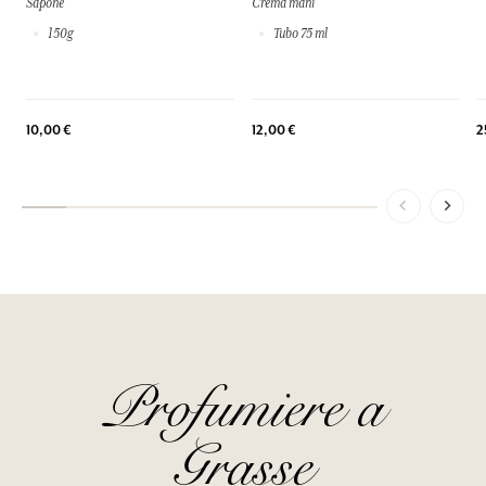
Sapone
Crema mani
150g
Tubo 75 ml
2
10,00 €
12,00 €
Profumiere a
Grasse