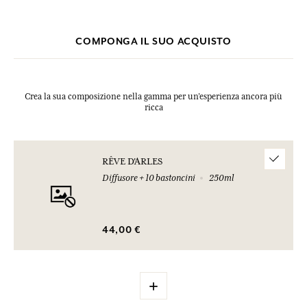
DI CONTATTO CON LA PELLE: lavare abbondantemente con acqua e
sapone. In caso di consultazione di un medico, tenere a disposizione
il contenitore o l'etichetta del prodotto. Tenere lontano da fonti di
COMPONGA IL SUO ACQUISTO
calore, superfici calde, scintille, fiamme libere. Non fumare. Smaltire
il contenuto/contenitore secondo le istruzioni di smaltimento locali.
UFI: EMP0-90GM-C007-V6W6
N° urgence (+33) 01.45.42.59.59.
Crea la sua composizione nella gamma per un’esperienza ancora più
ricca
RÊVE D'ARLES
Diffusore + 10 bastoncini
250ml
44,00 €
+