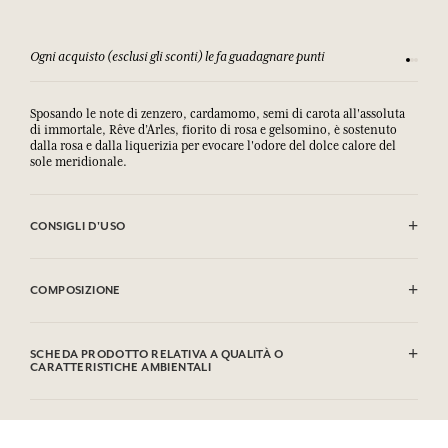
Ogni acquisto (esclusi gli sconti) le fa guadagnare punti
Consulta
Sposando le note di zenzero, cardamomo, semi di carota all'assoluta
di immortale, Rêve d’Arles, fiorito di rosa e gelsomino, è sostenuto
dalla rosa e dalla liquerizia per evocare l'odore del dolce calore del
sole meridionale.
CONSIGLI D'USO
Togliere il tappo e infilare nel flacone i bastoncini di giunco. Questi
assorbiranno il profumo per spanderlo delicatamente nell'aria fino a
COMPOSIZIONE
otto settimane a seconda del volume della stanza. Non far bruciare i
bastoncini.
Alcool/Alcohol
Liquidi e vapori facilmente infiammabili.
Contient / Contains : Tetramethyl Acetyloctahydronaphthalenes,
SCHEDA PRODOTTO RELATIVA A QUALITÀ O
Provoca grave irritazione oculare.
Citrus Aurantium Bergamia Leaf Oil, Limonene, Linalyl acetate,
CARATTERISTICHE AMBIENTALI
Nocivo per gli organismi acquatici con effetti di lunga durata.
Geraniol, Linalool, Methylenedioxyphenyl methylpropanal
Può provocare una reazione allergica.
Tabella informativa
Questa lista può essere oggetto di modifiche, si prega di conservare
Si prega di consultare le qualità o le caratteristiche ambientali
Tenere fuori dalla portata dei bambini. IN CASO DI CONTATTO CON
l'imballaggio del prodotto acquistato.
clic qui
facendo
.
GLI OCCHI: sciacquare accuratamente per parecchi minuti. IN CASO