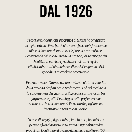
DAL 1926
L'eccezionale posizione geografica di Grasse ha omaggiato
la regione di un clima particolarmente piacevole favorevole
alla coltivazione di molte specie floreali e aromatiche.
Beneficiando del sole del sud della Francia, della mitezza del
Mediterraneo, della freschezza notturna legata
all'altitudine e all'abbondanza di corsi d'acqua, la città
gode di un microclima eccezionale.
Tra terra e mare, Grasse ha sempre vissuto al ritmo scandito
dalla raccolta dei fiori per la profumeria. Già nel medioevo
la corporazione dei guantai utilizzava le colture locali per
profumare le pelli. Lo sviluppo della profumeria ha
consacrato la coltivazione delle piante da profumo nel
know-how ancestrale di Grasse.
La rosa di maggio, il gelsomino, la tuberosa, la violetta e
persino i fiori d'arancio sono stati a lungo coltivati dai
produttori locali, fino al declino della filiera negli anni '50,