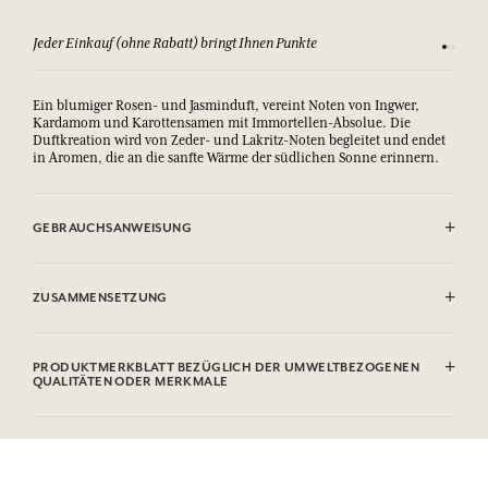
Jeder Einkauf (ohne Rabatt) bringt Ihnen Punkte
Sehen Si
Ein blumiger Rosen- und Jasminduft, vereint Noten von Ingwer,
Kardamom und Karottensamen mit Immortellen-Absolue. Die
Duftkreation wird von Zeder- und Lakritz-Noten begleitet und endet
in Aromen, die an die sanfte Wärme der südlichen Sonne erinnern.
GEBRAUCHSANWEISUNG
Den Stöpsel entfernen und die Rattanstäbchen in den Flakon
eintauchen. Die Stäbchen werden das Parfum absorbieren und es
ZUSAMMENSETZUNG
dezent bis zu 8 Wochen, je nach Raumvolumen, verbreiten. Die
Stäbchen nicht verbrennen.
Alcool/Alcohol
Flüssigkeiten und Dämpfe leicht entzündbar.
Contient / Contains : Tetramethyl Acetyloctahydronaphthalenes,
PRODUKTMERKBLATT BEZÜGLICH DER UMWELTBEZOGENEN
Verursacht schwere Augenreizung.
Citrus Aurantium Bergamia Leaf Oil, Limonene, Linalyl acetate,
QUALITÄTEN ODER MERKMALE
Schädlich für Wasserorganismen, hat längerfristig schädliche
Geraniol, Linalool, Methylenedioxyphenyl methylpropanal
Wirkungen.
Informationstabelle
Kann eine allergische Reaktion hervorrufen.
Diese Liste kann Änderungen unterzogen werden, bitte sehen Sie die
Bitte konsultieren Sie die Umweltqualitäten oder -merkmale, indem
Verpackung des gekauften Produkts ein.
Sie hier klicken
.
Außerhalb der Reichweite von Kindern aufbewahren. BEI KONTAKT
MIT DEN AUGEN: Einige Minuten lang behutsam mit Wasser spülen.