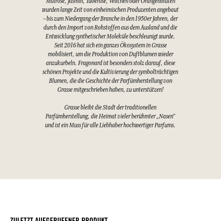
Mairose, Jasmin, Tuberose, Veilchen oder Orangenblüten
wurden lange Zeit von einheimischen Produzenten angebaut
– bis zum Niedergang der Branche in den 1950er Jahren, der
durch den Import von Rohstoffen aus dem Ausland und die
Entwicklung synthetischer Moleküle beschleunigt wurde.
Seit 2016 hat sich ein ganzes Ökosystem in Grasse
mobilisiert, um die Produktion von Duftblumen wieder
anzukurbeln. Fragonard ist besonders stolz darauf, diese
schönen Projekte und die Kultivierung der symbolträchtigen
Blumen, die die Geschichte der Parfümherstellung von
Grasse mitgeschrieben haben, zu unterstützen!
Grasse bleibt die Stadt der traditionellen
Parfümherstellung, die Heimat vieler berühmter „Nasen“
und ist ein Muss für alle Liebhaber hochwertiger Parfums.