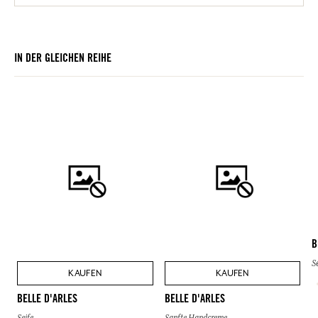
IN DER GLEICHEN REIHE
B
S
KAUFEN
KAUFEN
BELLE D'ARLES
BELLE D'ARLES
Seife
Sanfte Handcreme