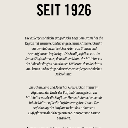
SEIT 1926
Die außergewöhnliche geografische Lage von Grasse hat die
Region mit einem besonders angenehmen Klima beschenkt,
das den Anbau zahlreicher Arten von Blumen und
Aromapflanzen begünstigt. Die Stadt profitiert von der
Sonne Südfrankreichs, dem milden Klima des Mittelmeers,
der höhenbedingten nächtlichen Kühle und dem Reichtum
an Flüssen und verfügt daher über ein außergewöhnliches
Mikroklima.
Zwischen Land und Meer hat Grasse schon immer im
Rhythmus der Ernte der Parfümblumen gelebt. Im
Mittelalter nutzte die Zunft der Handschuhmacher bereits
lokale Kulturen für die Parfümierung ihrer Leder. Der
Aufschwung der Parfümerie hat den Anbau von
Duftpflanzen als althergebrachte Fähigkeit von Grasse
verankert.