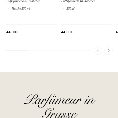
Duftspender & 10 Stäbchen
Duftspender & 10 Stäbchen
Flasche 250 ml
250ml
44,00 €
44,00 €
4
Parfümeur in
Grasse