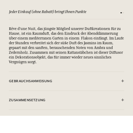
Jeder Einkauf (ohne Rabatt) bringt Ihnen Punkte
Sehen Si
Rêve d’une Nuit, das jüngste Mitglied unserer Duftkreationen für zu
Hause, ist ein Raumduft, das den Eindruck der Abenddämmerung
über einem mediterranen Garten in einem Flakon einfängt. Im Laufe
der Stunden verbreitet sich der süße Duft des Jasmins im Raum,
gepaart mit den sanften, berauschenden Noten von Ambra und
Zedernholz. Zusammen mit seinen Rattanstäbchen ist dieser Diffusor
ein Dekorationsobjekt, das für immer wieder neues sinnliches
Vergnügen sorgt.
GEBRAUCHSANWEISUNG
Den Stöpsel entfernen und die Rattanstäbchen in den Flakon
eintauchen. Die Stäbchen werden das Parfum absorbieren und es
ZUSAMMENSETZUNG
dezent bis zu 8 Wochen, je nach Raumvolumen, verbreiten. Die
Stäbchen nicht verbrennen.
Contient / Contains : Tetramethyl Acetyloctahydronaphthalenes,
Flüssigkeiten und Dämpfe leicht entzündbar.
Mandarin Oil, Ethyl Linalool, Citrus Limon Peel Oil, Linalyl Acetate,
Verursacht schwere Augenreizung.
Limonene, 4-Tert Butylcyclohexyl Acetate. Peut provoquer une
Schädlich für Wasserorganismen, hat längerfristig schädliche
allergie cutanée / May produce an allergic reaction. Alcool/Alcohol
Wirkungen.