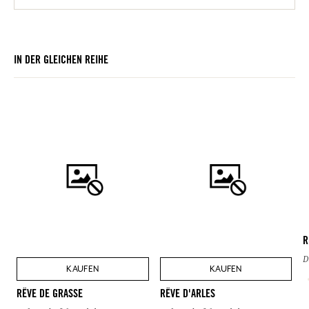
IN DER GLEICHEN REIHE
R
D
KAUFEN
KAUFEN
RÊVE DE GRASSE
RÊVE D'ARLES