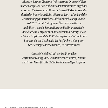
Mairose, Jasmin, Tuberose, Veilchen oder Orangenblüten
wurden lange Zeit von einheimischen Produzenten angebaut
– bis zum Niedergang der Branche in den 1950er Jahren, der
durch den Import von Rohstoffen aus dem Ausland und die
Entwicklung synthetischer Moleküle beschleunigt wurde.
Seit 2016 hat sich ein ganzes Ökosystem in Grasse
mobilisiert, um die Produktion von Duftblumen wieder
anzukurbeln. Fragonard ist besonders stolz darauf, diese
schönen Projekte und die Kultivierung der symbolträchtigen
Blumen, die die Geschichte der Parfümherstellung von
Grasse mitgeschrieben haben, zu unterstützen!
Grasse bleibt die Stadt der traditionellen
Parfümherstellung, die Heimat vieler berühmter „Nasen“
und ist ein Muss für alle Liebhaber hochwertiger Parfums.