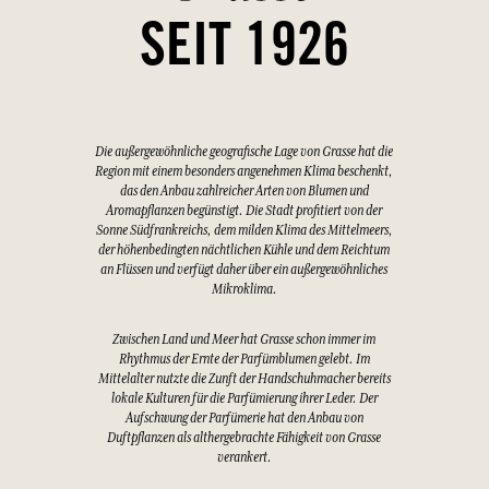
SEIT 1926
Die außergewöhnliche geografische Lage von Grasse hat die
Region mit einem besonders angenehmen Klima beschenkt,
das den Anbau zahlreicher Arten von Blumen und
Aromapflanzen begünstigt. Die Stadt profitiert von der
Sonne Südfrankreichs, dem milden Klima des Mittelmeers,
der höhenbedingten nächtlichen Kühle und dem Reichtum
an Flüssen und verfügt daher über ein außergewöhnliches
Mikroklima.
Zwischen Land und Meer hat Grasse schon immer im
Rhythmus der Ernte der Parfümblumen gelebt. Im
Mittelalter nutzte die Zunft der Handschuhmacher bereits
lokale Kulturen für die Parfümierung ihrer Leder. Der
Aufschwung der Parfümerie hat den Anbau von
Duftpflanzen als althergebrachte Fähigkeit von Grasse
verankert.