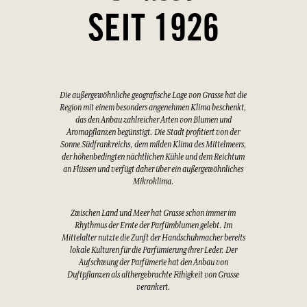
SEIT 1926
Die außergewöhnliche geografische Lage von Grasse hat die
Region mit einem besonders angenehmen Klima beschenkt,
das den Anbau zahlreicher Arten von Blumen und
Aromapflanzen begünstigt. Die Stadt profitiert von der
Sonne Südfrankreichs, dem milden Klima des Mittelmeers,
der höhenbedingten nächtlichen Kühle und dem Reichtum
an Flüssen und verfügt daher über ein außergewöhnliches
Mikroklima.
Zwischen Land und Meer hat Grasse schon immer im
Rhythmus der Ernte der Parfümblumen gelebt. Im
Mittelalter nutzte die Zunft der Handschuhmacher bereits
lokale Kulturen für die Parfümierung ihrer Leder. Der
Aufschwung der Parfümerie hat den Anbau von
Duftpflanzen als althergebrachte Fähigkeit von Grasse
verankert.