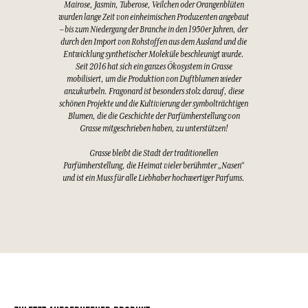
Mairose, Jasmin, Tuberose, Veilchen oder Orangenblüten
wurden lange Zeit von einheimischen Produzenten angebaut
– bis zum Niedergang der Branche in den 1950er Jahren, der
durch den Import von Rohstoffen aus dem Ausland und die
Entwicklung synthetischer Moleküle beschleunigt wurde.
Seit 2016 hat sich ein ganzes Ökosystem in Grasse
mobilisiert, um die Produktion von Duftblumen wieder
anzukurbeln. Fragonard ist besonders stolz darauf, diese
schönen Projekte und die Kultivierung der symbolträchtigen
Blumen, die die Geschichte der Parfümherstellung von
Grasse mitgeschrieben haben, zu unterstützen!
Grasse bleibt die Stadt der traditionellen
Parfümherstellung, die Heimat vieler berühmter „Nasen“
und ist ein Muss für alle Liebhaber hochwertiger Parfums.