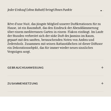
Sehen Sie sich unsere AGBs an
Zu
Rêve d’une Nuit, das jüngste Mitglied unserer Duftkreationen für zu
Hause, ist ein Raumduft, das den Eindruck der Abenddämmerung
über einem mediterranen Garten in einem Flakon einfängt. Im Laufe
der Stunden verbreitet sich der süße Duft des Jasmins im Raum,
gepaart mit den sanften, berauschenden Noten von Ambra und
Zedernholz. Zusammen mit seinen Rattanstäbchen ist dieser Diffusor
ein Dekorationsobjekt, das für immer wieder neues sinnliches
Vergnügen sorgt.
GEBRAUCHSANWEISUNG
Den Stöpsel entfernen und die Rattanstäbchen in den Flakon
eintauchen. Die Stäbchen werden das Parfum absorbieren und es
ZUSAMMENSETZUNG
dezent bis zu 8 Wochen, je nach Raumvolumen, verbreiten. Die
Stäbchen nicht verbrennen.
Contient / Contains : Tetramethyl Acetyloctahydronaphthalenes,
Flüssigkeiten und Dämpfe leicht entzündbar.
Mandarin Oil, Ethyl Linalool, Citrus Limon Peel Oil, Linalyl Acetate,
Verursacht schwere Augenreizung.
Limonene, 4-Tert Butylcyclohexyl Acetate. Peut provoquer une
Schädlich für Wasserorganismen, hat längerfristig schädliche
allergie cutanée / May produce an allergic reaction. Alcool/Alcohol
Wirkungen.