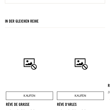
IN DER GLEICHEN REIHE
R
D
KAUFEN
KAUFEN
RÊVE DE GRASSE
RÊVE D'ARLES