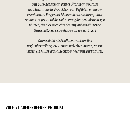
Seit 2016 hat sich ein ganzes Ökosystem in Grasse
mobilisiert, um die Produktion von Duftblumen wieder
anzukurbeln. Fragonard ist besonders stolz darauf, diese
schönen Projekte und die Kultivierung der symbolträchtigen
Blumen, die die Geschichte der Parfümherstellung von
Grasse mitgeschrieben haben, zu unterstützen!
Grasse bleibt die Stadt der traditionellen
Parfümherstellung, die Heimat vieler berühmter „Nasen“
und ist ein Muss für alle Liebhaber hochwertiger Parfums.
ZULETZT AUFGERUFENER PRODUKT