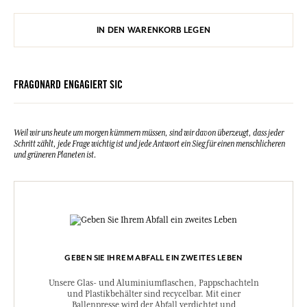
IN DEN WARENKORB LEGEN
FRAGONARD ENGAGIERT SIC
Weil wir uns heute um morgen kümmern müssen, sind wir davon überzeugt, dass jeder
Schritt zählt, jede Frage wichtig ist und jede Antwort ein Sieg für einen menschlicheren
und grüneren Planeten ist.
GEBEN SIE IHREM ABFALL EIN ZWEITES LEBEN
Unsere Glas- und Aluminiumflaschen, Pappschachteln
und Plastikbehälter sind recycelbar. Mit einer
Ballenpresse wird der Abfall verdichtet und