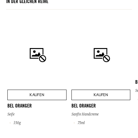
IN DER GLEICHEN REIHE
B
S
KAUFEN
KAUFEN
BEL ORANGER
BEL ORANGER
Seife
Sanfte Handcreme
150g
75ml