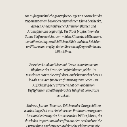
Die außergewöhnliche geografische Lage von Grasse hat die
Region mit einem besonders angenehmen Klima beschenkt,
das den Anbau zahlreicher Arten von Blumen und
Aromapflanzen begünstigt. Die Stadt profitiert von der
Sonne Südfrankreichs, dem milden Klima des Mittelmeers,
der höhenbedingten nächtlichen Kühle und dem Reichtum
an Flüssen und verfügt daher über ein außergewöhnliches
Mikroklima.
Zwischen Land und Meer hat Grasse schon immer im
Rhythmus der Ernte der Parfümblumen gelebt. Im
Mittelalter nutzte die Zunft der Handschuhmacher bereits
lokale Kulturen für die Parfümierung ihrer Leder. Der
Aufschwung der Parfümerie hat den Anbau von
Duftpflanzen als althergebrachte Fähigkeit von Grasse
verankert.
Mairose, Jasmin, Tuberose, Veilchen oder Orangenblüten
wurden lange Zeit von einheimischen Produzenten angebaut
– bis zum Niedergang der Branche in den 1950er Jahren, der
durch den Import von Rohstoffen aus dem Ausland und die
Entwicklung synthetischer Moleküle beschleunigt wurde.