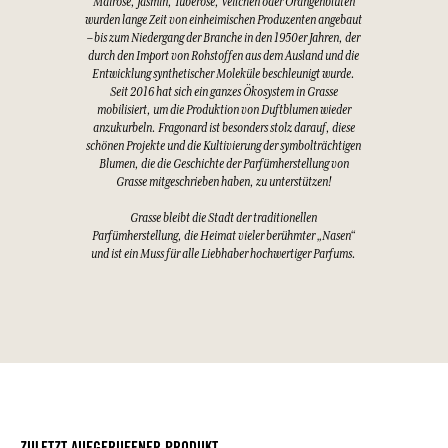
Mairose, Jasmin, Tuberose, Veilchen oder Orangenblüten
wurden lange Zeit von einheimischen Produzenten angebaut
– bis zum Niedergang der Branche in den 1950er Jahren, der
durch den Import von Rohstoffen aus dem Ausland und die
Entwicklung synthetischer Moleküle beschleunigt wurde.
Seit 2016 hat sich ein ganzes Ökosystem in Grasse
mobilisiert, um die Produktion von Duftblumen wieder
anzukurbeln. Fragonard ist besonders stolz darauf, diese
schönen Projekte und die Kultivierung der symbolträchtigen
Blumen, die die Geschichte der Parfümherstellung von
Grasse mitgeschrieben haben, zu unterstützen!
Grasse bleibt die Stadt der traditionellen
Parfümherstellung, die Heimat vieler berühmter „Nasen“
und ist ein Muss für alle Liebhaber hochwertiger Parfums.