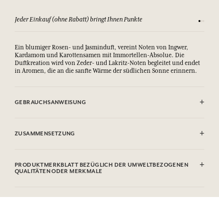
Jeder Einkauf (ohne Rabatt) bringt Ihnen Punkte
Sehen Si
Ein blumiger Rosen- und Jasminduft, vereint Noten von Ingwer,
Kardamom und Karottensamen mit Immortellen-Absolue. Die
Duftkreation wird von Zeder- und Lakritz-Noten begleitet und endet
in Aromen, die an die sanfte Wärme der südlichen Sonne erinnern.
GEBRAUCHSANWEISUNG
Den Stöpsel entfernen und die Rattanstäbchen in den Flakon
eintauchen. Die Stäbchen werden das Parfum absorbieren und es
ZUSAMMENSETZUNG
dezent bis zu 8 Wochen, je nach Raumvolumen, verbreiten. Die
Stäbchen nicht verbrennen.
Alcool/Alcohol
Flüssigkeiten und Dämpfe leicht entzündbar.
Contient / Contains : Tetramethyl Acetyloctahydronaphthalenes,
PRODUKTMERKBLATT BEZÜGLICH DER UMWELTBEZOGENEN
Verursacht schwere Augenreizung.
Citrus Aurantium Bergamia Leaf Oil, Limonene, Linalyl acetate,
QUALITÄTEN ODER MERKMALE
Schädlich für Wasserorganismen, hat längerfristig schädliche
Geraniol, Linalool, Methylenedioxyphenyl methylpropanal
Wirkungen.
Informationstabelle
Kann eine allergische Reaktion hervorrufen.
Diese Liste kann Änderungen unterzogen werden, bitte sehen Sie die
Bitte konsultieren Sie die Umweltqualitäten oder -merkmale, indem
Verpackung des gekauften Produkts ein.
Sie hier klicken
.
Außerhalb der Reichweite von Kindern aufbewahren. BEI KONTAKT
MIT DEN AUGEN: Einige Minuten lang behutsam mit Wasser spülen.