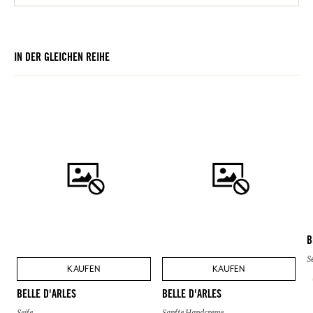
IN DER GLEICHEN REIHE
B
S
KAUFEN
KAUFEN
BELLE D'ARLES
BELLE D'ARLES
Seife
Sanfte Handcreme