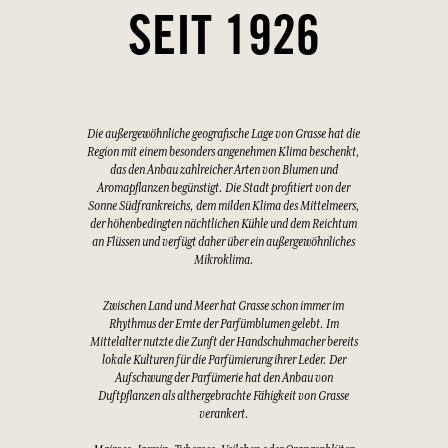
SEIT 1926
Die außergewöhnliche geografische Lage von Grasse hat die
Region mit einem besonders angenehmen Klima beschenkt,
das den Anbau zahlreicher Arten von Blumen und
Aromapflanzen begünstigt. Die Stadt profitiert von der
Sonne Südfrankreichs, dem milden Klima des Mittelmeers,
der höhenbedingten nächtlichen Kühle und dem Reichtum
an Flüssen und verfügt daher über ein außergewöhnliches
Mikroklima.
Zwischen Land und Meer hat Grasse schon immer im
Rhythmus der Ernte der Parfümblumen gelebt. Im
Mittelalter nutzte die Zunft der Handschuhmacher bereits
lokale Kulturen für die Parfümierung ihrer Leder. Der
Aufschwung der Parfümerie hat den Anbau von
Duftpflanzen als althergebrachte Fähigkeit von Grasse
verankert.