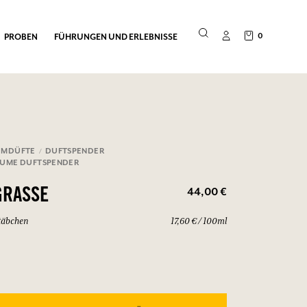
0
PROBEN
FÜHRUNGEN UND ERLEBNISSE
UMDÜFTE
DUFTSPENDER
LUME DUFTSPENDER
44,00 €
GRASSE
täbchen
17,60 € / 100ml