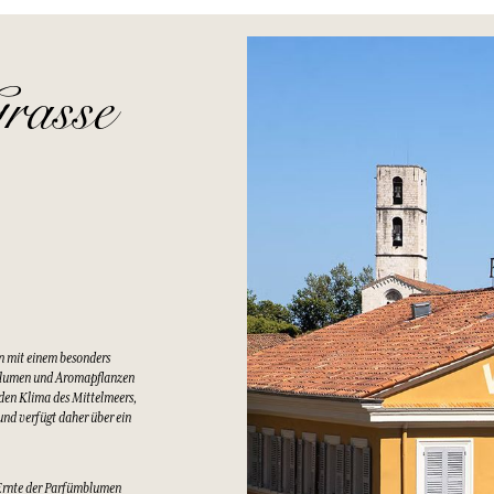
rasse
n mit einem besonders
Blumen und Aromapflanzen
lden Klima des Mittelmeers,
nd verfügt daher über ein
Ernte der Parfümblumen