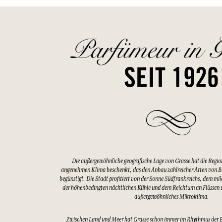
Parfümeur in G
SEIT 1926
Die außergewöhnliche geografische Lage von Grasse hat die Regio
angenehmen Klima beschenkt, das den Anbau zahlreicher Arten von 
begünstigt. Die Stadt profitiert von der Sonne Südfrankreichs, dem mi
der höhenbedingten nächtlichen Kühle und dem Reichtum an Flüssen u
außergewöhnliches Mikroklima.
Zwischen Land und Meer hat Grasse schon immer im Rhythmus der 