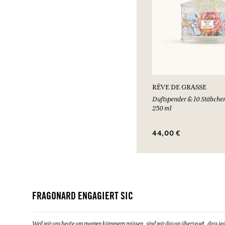
RÊVE DE GRASSE
Duftspender & 10 Stäbche
250 ml
44,00 €
FRAGONARD ENGAGIERT SIC
Weil wir uns heute um morgen kümmern müssen, sind wir davon überzeugt, dass jeder 