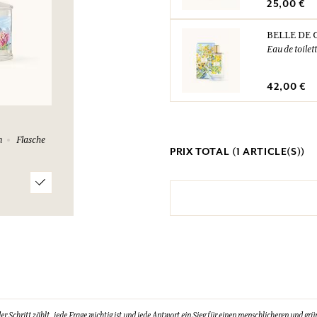
25,00 €
BELLE DE 
Eau de toilet
42,00 €
n
Flasche
PRIX TOTAL (
1
ARTICLE(S))
Schritt zählt, jede Frage wichtig ist und jede Antwort ein Sieg für einen menschlicheren und grün