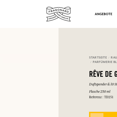
ANGEBOTE
STARTSEITE
RA
PARFÜMERIE B
ation
RÊVE DE 
Duftspender & 10 S
Flasche 250 ml
Referenz : TD251
nd Geschenke.