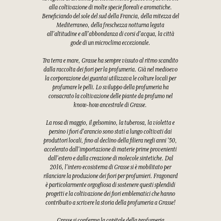
alla coltivazione di molte specie floreali e aromatiche.
Beneficiando del sole del sud della Francia, della mitezza del
Mediterraneo, della freschezza notturna legata
all'altitudine e all'abbondanza di corsi d'acqua, la città
gode di un microclima eccezionale.
Tra terra e mare, Grasse ha sempre vissuto al ritmo scandito
dalla raccolta dei fiori per la profumeria. Già nel medioevo
la corporazione dei guantai utilizzava le colture locali per
profumare le pelli. Lo sviluppo della profumeria ha
consacrato la coltivazione delle piante da profumo nel
know-how ancestrale di Grasse.
La rosa di maggio, il gelsomino, la tuberosa, la violetta e
persino i fiori d'arancio sono stati a lungo coltivati dai
produttori locali, fino al declino della filiera negli anni '50,
accelerato dall'importazione di materie prime provenienti
dall'estero e dalla creazione di molecole sintetiche. Dal
2016, l'intero ecosistema di Grasse si è mobilitato per
rilanciare la produzione dei fiori per profumieri. Fragonard
è particolarmente orgogliosa di sostenere questi splendidi
progetti e la coltivazione dei fiori emblematici che hanno
contribuito a scrivere la storia della profumeria a Grasse!
Grasse si conferma la capitale della profumeria