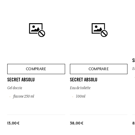
S
COMPRARE
COMPRARE
E
SECRET ABSOLU
SECRET ABSOLU
Gel doccia
Eau de toilette
flacone 250 ml
100ml
8
13,00 €
38,00 €