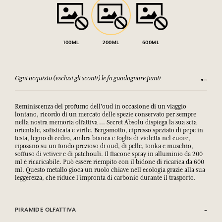
100ML
200ML
600ML
Ogni acquisto (esclusi gli sconti) le fa guadagnare punti
Consulta
Reminiscenza del profumo dell'oud in occasione di un viaggio
lontano, ricordo di un mercato delle spezie conservato per sempre
nella nostra memoria olfattiva ... Secret Absolu dispiega la sua scia
orientale, sofisticata e virile. Bergamotto, cipresso speziato di pepe in
testa, legno di cedro, ambra bianca e foglia di violetta nel cuore,
riposano su un fondo prezioso di oud, di pelle, tonka e muschio,
soffuso di vetiver e di patchouli. Il flacone spray in alluminio da 200
ml è ricaricabile. Può essere riempito con il bidone di ricarica da 600
ml. Questo metallo gioca un ruolo chiave nell'ecologia grazie alla sua
leggerezza, che riduce l'impronta di carbonio durante il trasporto.
PIRAMIDE OLFATTIVA