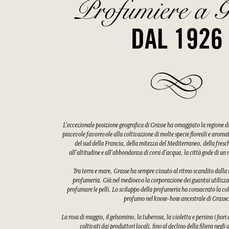
Profumiere a G
DAL 1926
L'eccezionale posizione geografica di Grasse ha omaggiato la regione 
piacevole favorevole alla coltivazione di molte specie floreali e aroma
del sud della Francia, della mitezza del Mediterraneo, della fres
all'altitudine e all'abbondanza di corsi d'acqua, la città gode di u
Tra terra e mare, Grasse ha sempre vissuto al ritmo scandito dalla ra
profumeria. Già nel medioevo la corporazione dei guantai utilizzav
profumare le pelli. Lo sviluppo della profumeria ha consacrato la col
profumo nel know-how ancestrale di Grasse
La rosa di maggio, il gelsomino, la tuberosa, la violetta e persino i fiori
coltivati dai produttori locali, fino al declino della filiera negli