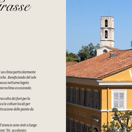
rasse
di un clima particolarmente
tiche. Beneficiando del sole
chezza notturna legata
n microclima eccezionale.
ccolta dei fiori per la
a le colture locali per
tivazione delle piante da
.
 d'arancio sono stati a lungo
 anni '50, accelerato