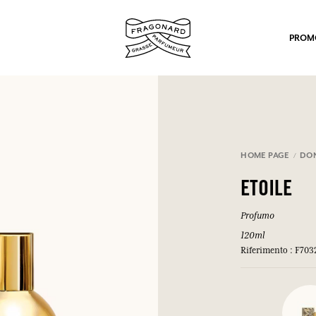
PROM
HOME PAGE
DO
ETOILE
po.
Profumo
120ml
Riferimento : F703
mulare punti e ricevere regali.