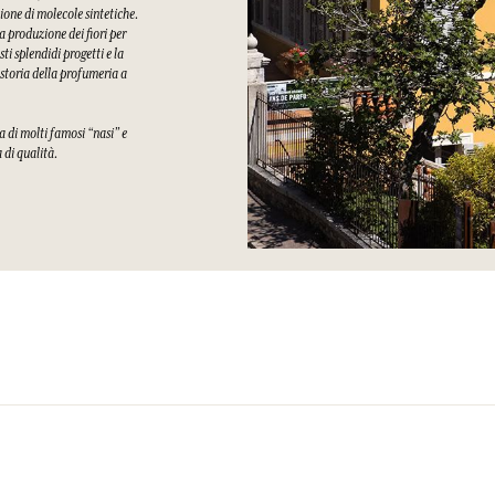
ione di molecole sintetiche.
a produzione dei fiori per
i splendidi progetti e la
 storia della profumeria a
a di molti famosi “nasi” e
a di qualità.