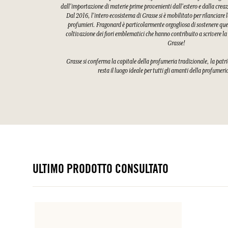
dall'importazione di materie prime provenienti dall'estero e dalla creaz
Dal 2016, l'intero ecosistema di Grasse si è mobilitato per rilanciare l
profumieri. Fragonard è particolarmente orgogliosa di sostenere quest
coltivazione dei fiori emblematici che hanno contribuito a scrivere la
Grasse!
Grasse si conferma la capitale della profumeria tradizionale, la patri
resta il luogo ideale per tutti gli amanti della profumeri
ULTIMO PRODOTTO CONSULTATO