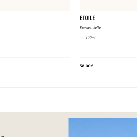
ETOILE
Eau de toilette
100ml
38,00 €