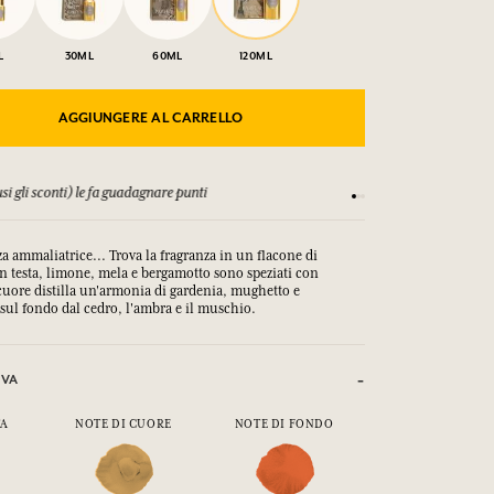
L
30ML
60ML
120ML
AGGIUNGERE AL CARRELLO
&C
Soddisfatti o rimborsa
za ammaliatrice... Trova la fragranza in un flacone di
n testa, limone, mela e bergamotto sono speziati con
cuore distilla un'armonia di gardenia, mughetto e
 sul fondo dal cedro, l'ambra e il muschio.
IVA
TA
NOTE DI CUORE
NOTE DI FONDO