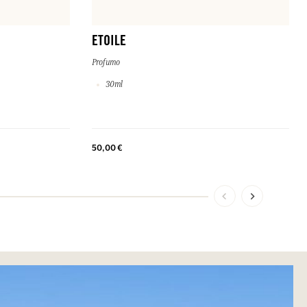
ETOILE
Profumo
30ml
50,00 €