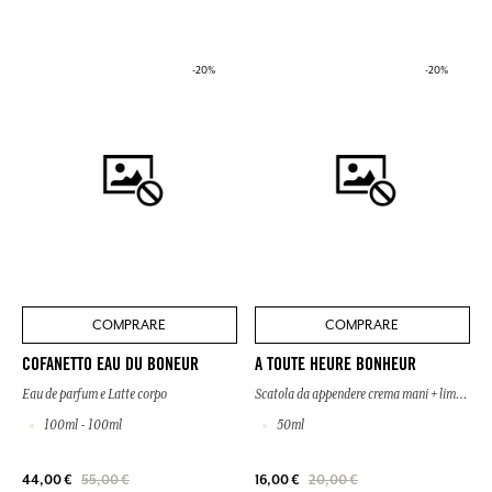
-20%
-20%
COMPRARE
COMPRARE
COFANETTO EAU DU BONEUR
A TOUTE HEURE BONHEUR
Eau de parfum e Latte corpo
Scatola da appendere crema mani + lima per unghie
100ml - 100ml
50ml
44,00 €
55,00 €
16,00 €
20,00 €