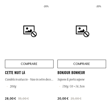
-20%
-20%
COMPRARE
COMPRARE
CETTE NUIT LÀ
BONJOUR BONHEUR
Candela in astuccio - Vaso in vetro decorato
Sapone & porta sapone
200g
150g / 10 × 14,5cm
28,00 €
35,00 €
20,00 €
25,00 €