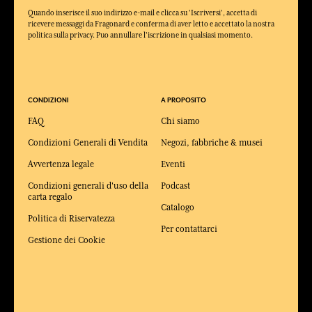
Quando inserisce il suo indirizzo e-mail e clicca su 'Iscriversi', accetta di
ricevere messaggi da Fragonard e conferma di aver letto e accettato la nostra
politica sulla privacy. Puo annullare l'iscrizione in qualsiasi momento.
CONDIZIONI
A PROPOSITO
FAQ
Chi siamo
Condizioni Generali di Vendita
Negozi, fabbriche & musei
Avvertenza legale
Eventi
Condizioni generali d'uso della
Podcast
carta regalo
Catalogo
Politica di Riservatezza
Per contattarci
Gestione dei Cookie