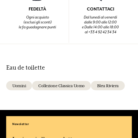
FEDELTÀ
CONTATTACI
Ogni acquisto
Dal lunedi al venerdi
(esclusi gli sconti)
dalle 9:00 alle 12:00
le fa guadagnare punti
e Dalle 14:00 alle 18:00
al +33 4 92 42 34 34
Eau de toilette
Uomini
Collezione Classica Uomo
Bleu Riviera
Newsletter