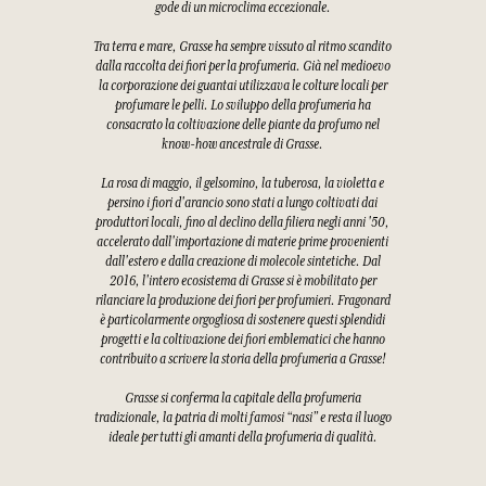
gode di un microclima eccezionale.
Tra terra e mare, Grasse ha sempre vissuto al ritmo scandito
dalla raccolta dei fiori per la profumeria. Già nel medioevo
la corporazione dei guantai utilizzava le colture locali per
profumare le pelli. Lo sviluppo della profumeria ha
consacrato la coltivazione delle piante da profumo nel
know-how ancestrale di Grasse.
La rosa di maggio, il gelsomino, la tuberosa, la violetta e
persino i fiori d'arancio sono stati a lungo coltivati dai
produttori locali, fino al declino della filiera negli anni '50,
accelerato dall'importazione di materie prime provenienti
dall'estero e dalla creazione di molecole sintetiche. Dal
2016, l'intero ecosistema di Grasse si è mobilitato per
rilanciare la produzione dei fiori per profumieri. Fragonard
è particolarmente orgogliosa di sostenere questi splendidi
progetti e la coltivazione dei fiori emblematici che hanno
contribuito a scrivere la storia della profumeria a Grasse!
Grasse si conferma la capitale della profumeria
tradizionale, la patria di molti famosi “nasi” e resta il luogo
ideale per tutti gli amanti della profumeria di qualità.