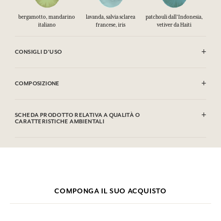
bergamotto, mandarino
lavanda, salvia sclarea
patchouli dall'Indonesia,
italiano
francese, iris
vetiver da Haiti
CONSIGLI D'USO
INFIAMMABILE: non vaporizzare verso una fiamma.
COMPOSIZIONE
Alcohol denat. (SD Alcohol 39-C), Aqua (Water), Parfum (Fragrance),
Limonene, Linalool, Citronellol, Alpha-Isomethyl lonone, Citral,
SCHEDA PRODOTTO RELATIVA A QUALITÀ O
Coumarin, Geraniol.
CARATTERISTICHE AMBIENTALI
Questa lista può essere oggetto di modifiche, si prega di conservare
Tabella informativa
l'imballaggio del prodotto acquistato.
Si prega di consultare le qualità o le caratteristiche ambientali
clic qui
facendo
.
COMPONGA IL SUO ACQUISTO