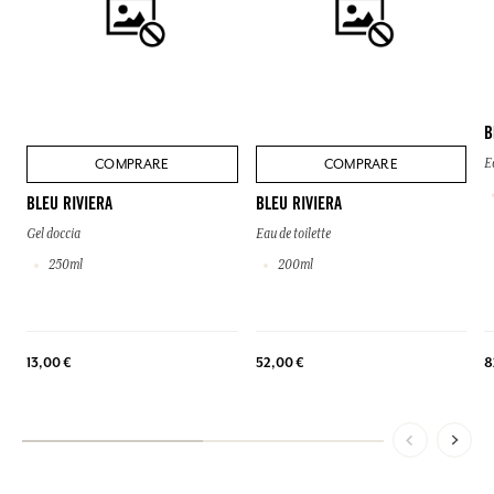
B
COMPRARE
COMPRARE
E
BLEU RIVIERA
BLEU RIVIERA
Gel doccia
Eau de toilette
250ml
200ml
8
13,00 €
52,00 €