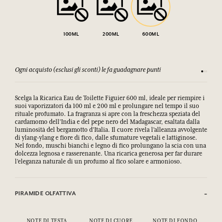
100ML
200ML
600ML
Ogni acquisto (esclusi gli sconti) le fa guadagnare punti
Consulta
Scelga la Ricarica Eau de Toilette Figuier 600 ml, ideale per riempire i
suoi vaporizzatori da 100 ml e 200 ml e prolungare nel tempo il suo
rituale profumato. La fragranza si apre con la freschezza speziata del
cardamomo dell’India e del pepe nero del Madagascar, esaltata dalla
luminosità del bergamotto d’Italia. Il cuore rivela l’alleanza avvolgente
di ylang-ylang e fiore di fico, dalle sfumature vegetali e lattiginose.
Nel fondo, muschi bianchi e legno di fico prolungano la scia con una
dolcezza legnosa e rasserenante. Una ricarica generosa per far durare
l’eleganza naturale di un profumo al fico solare e armonioso.
PIRAMIDE OLFATTIVA
NOTE DI TESTA
NOTE DI CUORE
NOTE DI FONDO