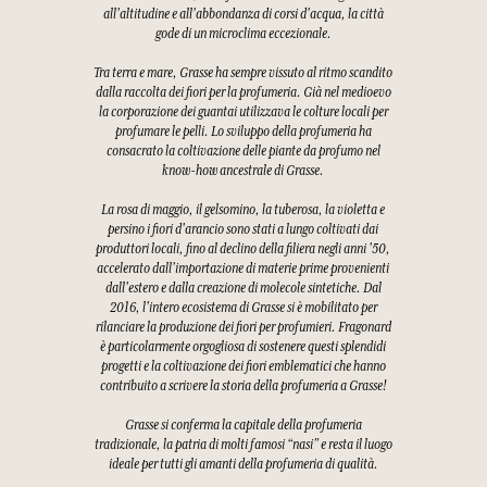
all'altitudine e all'abbondanza di corsi d'acqua, la città
gode di un microclima eccezionale.
Tra terra e mare, Grasse ha sempre vissuto al ritmo scandito
dalla raccolta dei fiori per la profumeria. Già nel medioevo
la corporazione dei guantai utilizzava le colture locali per
profumare le pelli. Lo sviluppo della profumeria ha
consacrato la coltivazione delle piante da profumo nel
know-how ancestrale di Grasse.
La rosa di maggio, il gelsomino, la tuberosa, la violetta e
persino i fiori d'arancio sono stati a lungo coltivati dai
produttori locali, fino al declino della filiera negli anni '50,
accelerato dall'importazione di materie prime provenienti
dall'estero e dalla creazione di molecole sintetiche. Dal
2016, l'intero ecosistema di Grasse si è mobilitato per
rilanciare la produzione dei fiori per profumieri. Fragonard
è particolarmente orgogliosa di sostenere questi splendidi
progetti e la coltivazione dei fiori emblematici che hanno
contribuito a scrivere la storia della profumeria a Grasse!
Grasse si conferma la capitale della profumeria
tradizionale, la patria di molti famosi “nasi” e resta il luogo
ideale per tutti gli amanti della profumeria di qualità.