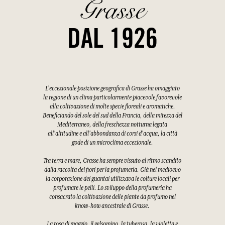
Grasse
DAL 1926
L'eccezionale posizione geografica di Grasse ha omaggiato
la regione di un clima particolarmente piacevole favorevole
alla coltivazione di molte specie floreali e aromatiche.
Beneficiando del sole del sud della Francia, della mitezza del
Mediterraneo, della freschezza notturna legata
all'altitudine e all'abbondanza di corsi d'acqua, la città
gode di un microclima eccezionale.
Tra terra e mare, Grasse ha sempre vissuto al ritmo scandito
dalla raccolta dei fiori per la profumeria. Già nel medioevo
la corporazione dei guantai utilizzava le colture locali per
profumare le pelli. Lo sviluppo della profumeria ha
consacrato la coltivazione delle piante da profumo nel
know-how ancestrale di Grasse.
La rosa di maggio, il gelsomino, la tuberosa, la violetta e