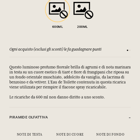
600ML
200ML
Ogni acquisto (esclusi gli sconti) le fa guadagnare punti
Consulta
Questo luminoso profumo floreale brilla di agrumi e di nota marinara
in testa su un cuore esotico di tiaré e fiore di frangipani che riposa su
un fondo orientale muschiato, addolcito da vaniglia, da lacrima di
benzoino e da vetiver. L'Eau de Toilette contenuta in questa ricarica
viene utilizzata per riempire il flacone spray ricaricabile.
Le ricariche da 600 ml non danno diritto a uno sconto.
PIRAMIDE OLFATTIVA
NOTE DI TESTA
NOTE DI CUORE
NOTE DI FONDO