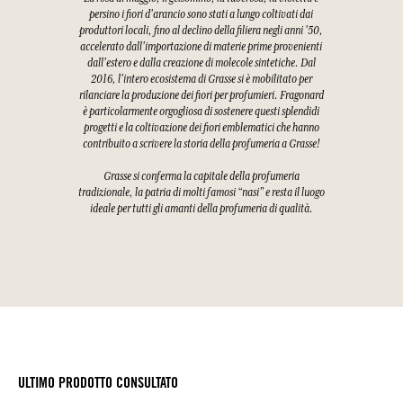
persino i fiori d'arancio sono stati a lungo coltivati dai
produttori locali, fino al declino della filiera negli anni '50,
accelerato dall'importazione di materie prime provenienti
dall'estero e dalla creazione di molecole sintetiche. Dal
2016, l'intero ecosistema di Grasse si è mobilitato per
rilanciare la produzione dei fiori per profumieri. Fragonard
è particolarmente orgogliosa di sostenere questi splendidi
progetti e la coltivazione dei fiori emblematici che hanno
contribuito a scrivere la storia della profumeria a Grasse!
Grasse si conferma la capitale della profumeria
tradizionale, la patria di molti famosi “nasi” e resta il luogo
ideale per tutti gli amanti della profumeria di qualità.
ULTIMO PRODOTTO CONSULTATO