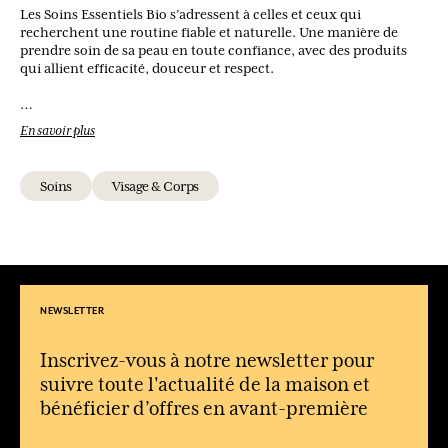
Les Soins Essentiels Bio s’adressent à celles et ceux qui
recherchent une routine fiable et naturelle. Une manière de
prendre soin de sa peau en toute confiance, avec des produits
qui allient efficacité, douceur et respect.
Qu’est-ce qu’un soin certifié bio ?
En savoir plus
C’est un produit formulé avec des ingrédients d’origine
naturelle, répondant à des critères stricts de certification.
Soins
Visage & Corps
À qui s’adresse cette gamme ?
À toutes les personnes souhaitant adopter une routine plus
naturelle et respectueuse de leur peau.
Quels types de produits sont proposés ?
Des soins essentiels comme des crèmes, laits, huiles et baumes
pour le visage et le corps.
NEWSLETTER
Peut-on utiliser ces soins tous les jours ?
Oui, ils sont conçus pour une utilisation quotidienne en toute
Inscrivez-vous à notre newsletter pour
simplicité.
suivre toute l'actualité de la maison et
bénéficier d’offres en avant-première
Quel est l’avantage d’une routine bio ?
Elle privilégie des ingrédients naturels et une approche plus
douce et respectueuse de la peau.