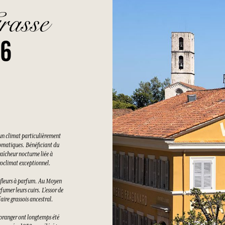
rasse
26
un climat particulièrement
romatiques. Bénéficiant du
raîcheur nocturne liée à
croclimat exceptionnel.
es fleurs à parfum. Au Moyen
rfumer leurs cuirs. L’essor de
aire grassois ancestral.
d’oranger ont longtemps été