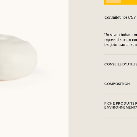
GV
Satisfait ou rembour
Un savon boisé, amb
reposent sur un coe
benjoin, santal et 
CONSEILS D'UTILI
EVITER LE CONTAC
COMPOSITION
Sodium Palmate, So
Palm Kernel Acid, 
FICHE PRODUITS 
Officinalis (Rosem
ENVIRONNEMENT
Sodium Thiosulfat
Chloride, CI 77891
Tableau d'information
Ionone, Eugenol.
Veuillez consulter 
* Ingredient issu de
cliquant ici
.
modifications, veui