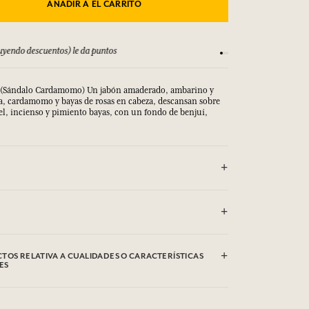
AÑADIR A EL CARRITO
 T&C
Satisfecho o reembols
(Sándalo Cardamomo) Un jabón amaderado, ambarino y
a, cardamomo y bayas de rosas en cabeza, descansan sobre
el, incienso y pimiento bayas, con un fondo de benjuí,
CTO CON LOS OJOS.
dium Palm Kernelate, Aqua (Water), Parfum (Fragrance),
Glycerin, Argania Spinosa Kernel Oil*, Rosmarinus
TOS RELATIVA A CUALIDADES O CARACTERÍSTICAS
ary) Leaf Extract, Helianthus Annuus (Sunflower) Seed Oil,
ES
e, Tetrasodium EDTA, Tetrasodium Etidronate, Sodium
 (Titanium Dioxide), Limonene, Linalool, Alpha-Isomethyl
 las cualidades o características medioambientales haciendo
dente de la agricultura biológica. Esta lista puede ser objeto