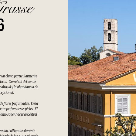
Grasse
6
e un clima particularmente
cas. Con el sol del sur de
 altitud y la abundancia de
xcepcional.
 de flores perfumadas. En la
ara perfumar sus pieles. El
como saber hacer ancestral
an sido cultivados durante