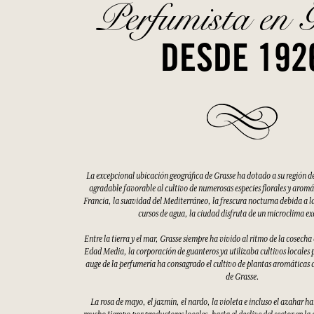
Perfumista en 
DESDE 192
La excepcional ubicación geográfica de Grasse ha dotado a su región d
agradable favorable al cultivo de numerosas especies florales y aromáti
Francia, la suavidad del Mediterráneo, la frescura nocturna debida a la
cursos de agua, la ciudad disfruta de un microclima e
Entre la tierra y el mar, Grasse siempre ha vivido al ritmo de la cosecha
Edad Media, la corporación de guanteros ya utilizaba cultivos locales p
auge de la perfumería ha consagrado el cultivo de plantas aromáticas 
de Grasse.
La rosa de mayo, el jazmín, el nardo, la violeta e incluso el azahar h