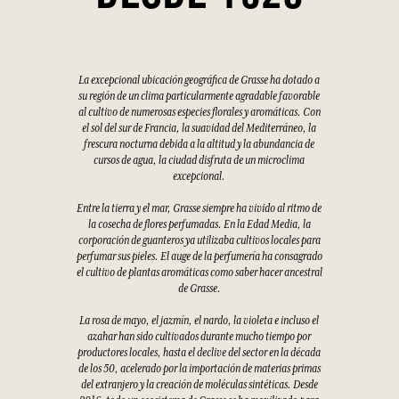
La excepcional ubicación geográfica de Grasse ha dotado a
su región de un clima particularmente agradable favorable
al cultivo de numerosas especies florales y aromáticas. Con
el sol del sur de Francia, la suavidad del Mediterráneo, la
frescura nocturna debida a la altitud y la abundancia de
cursos de agua, la ciudad disfruta de un microclima
excepcional.
Entre la tierra y el mar, Grasse siempre ha vivido al ritmo de
la cosecha de flores perfumadas. En la Edad Media, la
corporación de guanteros ya utilizaba cultivos locales para
perfumar sus pieles. El auge de la perfumería ha consagrado
el cultivo de plantas aromáticas como saber hacer ancestral
de Grasse.
La rosa de mayo, el jazmín, el nardo, la violeta e incluso el
azahar han sido cultivados durante mucho tiempo por
productores locales, hasta el declive del sector en la década
de los 50, acelerado por la importación de materias primas
del extranjero y la creación de moléculas sintéticas. Desde