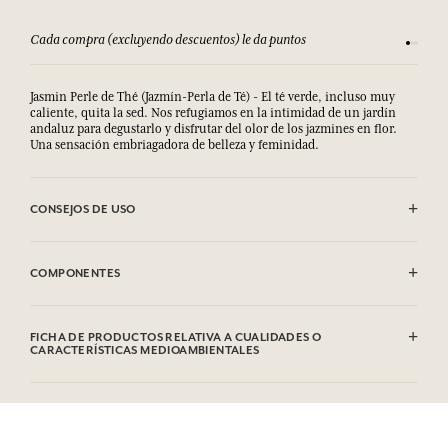
Cada compra (excluyendo descuentos) le da puntos
Consult
Jasmin Perle de Thé (Jazmín-Perla de Té) - El té verde, incluso muy
caliente, quita la sed. Nos refugiamos en la intimidad de un jardín
andaluz para degustarlo y disfrutar del olor de los jazmines en flor.
Una sensación embriagadora de belleza y feminidad.
CONSEJOS DE USO
EVITAR EL CONTACTO CON LOS OJOS.
COMPONENTES
Sodium Palmate, Sodium Palm Kernelate, Aqua (Water), Parfum
(Fragrance), Palm Kernel Acid, Sodium Chloride, Glycerin, Argania
FICHA DE PRODUCTOS RELATIVA A CUALIDADES O
Spinosa Kernel Oil*, Helianthus Annuus (Sunflower) Seed Oil,
CARACTERÍSTICAS MEDIOAMBIENTALES
Rosmarinus Officinalis (Rosemary) Leaf Extract, Tetrasodium EDTA,
Tetrasodium Etidronate, Linalool, Limonene, Hexyl Cinnamal,
Tabla de información
Benzyl Salicylate, Geraniol, Citral, CI 77891(Titanium Dioxide).
Por favor, consulte las cualidades o características medioambientales
* Ingrediente procedente de la agricultura biológica. Esta lista puede
clic aquí
haciendo
.
ser objeto de modificaciones. Consultar el embalaje del producto
comprado.