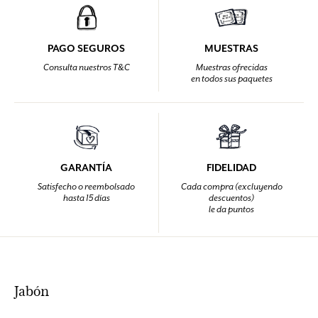
PAGO SEGUROS
MUESTRAS
Consulta nuestros T&C
Muestras ofrecidas
en todos sus paquetes
GARANTÍA
FIDELIDAD
Satisfecho o reembolsado
Cada compra (excluyendo
hasta 15 días
descuentos)
le da puntos
Jabón