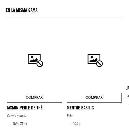
EN LA MISMA GAMA
J
J
COMPRAR
COMPRAR
MENTHE BASILIC
JASMIN PERLE DE THÉ
Vela
Crema manos
200 g
Tubo 75 ml