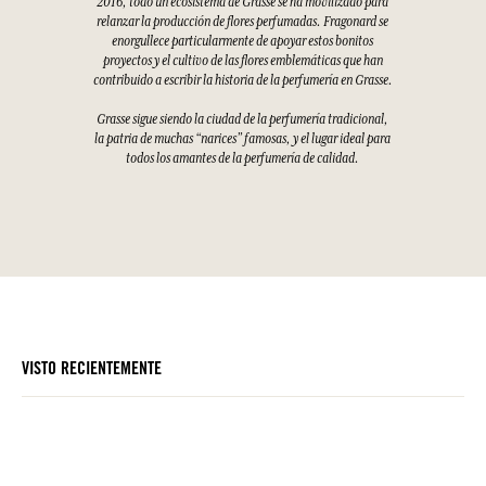
2016, todo un ecosistema de Grasse se ha movilizado para
relanzar la producción de flores perfumadas. Fragonard se
enorgullece particularmente de apoyar estos bonitos
proyectos y el cultivo de las flores emblemáticas que han
contribuido a escribir la historia de la perfumería en Grasse.
Grasse sigue siendo la ciudad de la perfumería tradicional,
la patria de muchas “narices” famosas, y el lugar ideal para
todos los amantes de la perfumería de calidad.
VISTO RECIENTEMENTE