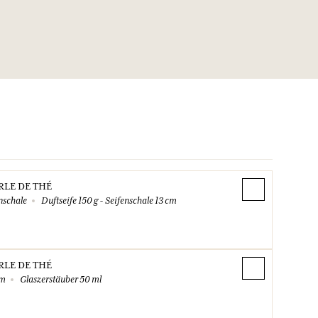
RLE DE THÉ
nschale
Duftseife 150 g - Seifenschale 13 cm
RLE DE THÉ
um
Glaszerstäuber 50 ml