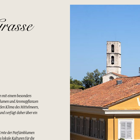
rasse
n mit einem besonders
Blumen und Aromapflanzen
lden Klima des Mittelmeers,
nd verfügt daher über ein
Ernte der Parfümblumen
 lokale Kulturen für die