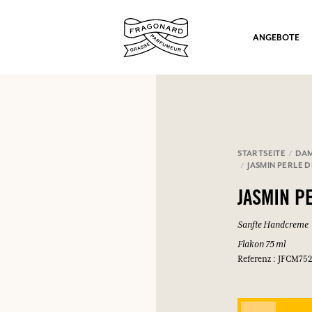
ANGEBOTE
STARTSEITE
DA
JASMIN PERLE D
ation
JASMIN P
Sanfte Handcreme
Flakon 75 ml
Referenz : JFCM75
nd Geschenke.