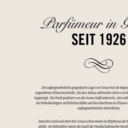
Parfümeur in G
SEIT 1926
Die außergewöhnliche geografische Lage von Grasse hat die Regio
angenehmen Klima beschenkt, das den Anbau zahlreicher Arten von 
begünstigt. Die Stadt profitiert von der Sonne Südfrankreichs, dem mi
der höhenbedingten nächtlichen Kühle und dem Reichtum an Flüssen u
außergewöhnliches Mikroklima.
Zwischen Land und Meer hat Grasse schon immer im Rhythmus der 
gelebt. Im Mittelalter nutzte die Zunft der Handschuhmacher bereits