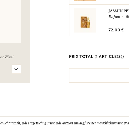
JASMIN PE
Parfum
6
72,00 €
PRIX TOTAL (
1
ARTICLE(S))
on 75 ml
Schritt zählt, jede Frage wichtig ist und jede Antwort ein Sieg für einen menschlicheren und grün