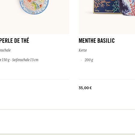
PERLE DE THÉ
MENTHE BASILIC
enschale
Kerze
e 150 g - Seifenschale 13 cm
200 g
35,00 €