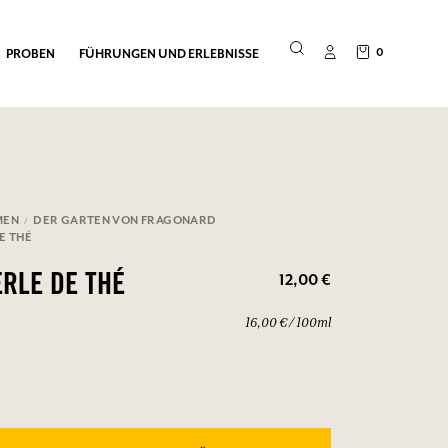
0
PROBEN
FÜHRUNGEN UND ERLEBNISSE
MEN
DER GARTEN VON FRAGONARD
E THÉ
12,00 €
ERLE DE THÉ
16,00 € / 100ml
2