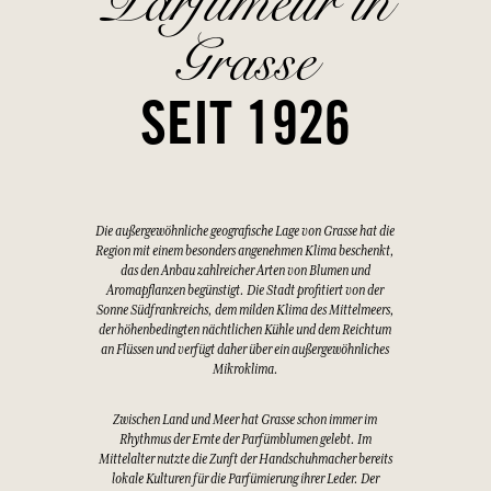
Parfümeur in
Grasse
SEIT 1926
Die außergewöhnliche geografische Lage von Grasse hat die
Region mit einem besonders angenehmen Klima beschenkt,
das den Anbau zahlreicher Arten von Blumen und
Aromapflanzen begünstigt. Die Stadt profitiert von der
Sonne Südfrankreichs, dem milden Klima des Mittelmeers,
der höhenbedingten nächtlichen Kühle und dem Reichtum
an Flüssen und verfügt daher über ein außergewöhnliches
Mikroklima.
Zwischen Land und Meer hat Grasse schon immer im
Rhythmus der Ernte der Parfümblumen gelebt. Im
Mittelalter nutzte die Zunft der Handschuhmacher bereits
lokale Kulturen für die Parfümierung ihrer Leder. Der