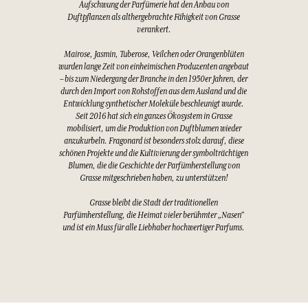
Aufschwung der Parfümerie hat den Anbau von
Duftpflanzen als althergebrachte Fähigkeit von Grasse
verankert.
Mairose, Jasmin, Tuberose, Veilchen oder Orangenblüten
wurden lange Zeit von einheimischen Produzenten angebaut
– bis zum Niedergang der Branche in den 1950er Jahren, der
durch den Import von Rohstoffen aus dem Ausland und die
Entwicklung synthetischer Moleküle beschleunigt wurde.
Seit 2016 hat sich ein ganzes Ökosystem in Grasse
mobilisiert, um die Produktion von Duftblumen wieder
anzukurbeln. Fragonard ist besonders stolz darauf, diese
schönen Projekte und die Kultivierung der symbolträchtigen
Blumen, die die Geschichte der Parfümherstellung von
Grasse mitgeschrieben haben, zu unterstützen!
Grasse bleibt die Stadt der traditionellen
Parfümherstellung, die Heimat vieler berühmter „Nasen“
und ist ein Muss für alle Liebhaber hochwertiger Parfums.