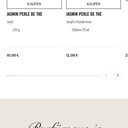
S
KAUFEN
KAUFEN
JASMIN PERLE DE THÉ
JASMIN PERLE DE THÉ
Seife
Sanfte Handcreme
150 g
Flakon 75 ml
10,00 €
12,00 €
2