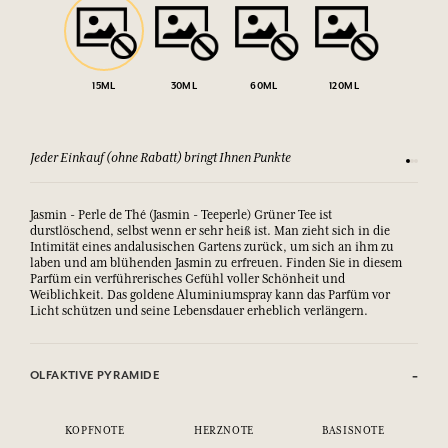
15ML
30ML
60ML
120ML
Sehen Sie sich unsere AGBs an
Zufriede
Jasmin - Perle de Thé (Jasmin - Teeperle) Grüner Tee ist
durstlöschend, selbst wenn er sehr heiß ist. Man zieht sich in die
Intimität eines andalusischen Gartens zurück, um sich an ihm zu
laben und am blühenden Jasmin zu erfreuen. Finden Sie in diesem
Parfüm ein verführerisches Gefühl voller Schönheit und
Weiblichkeit. Das goldene Aluminiumspray kann das Parfüm vor
Licht schützen und seine Lebensdauer erheblich verlängern.
OLFAKTIVE PYRAMIDE
KOPFNOTE
HERZNOTE
BASISNOTE