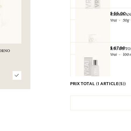
$ 55.00
CREMA ANT
Vrai
50g
$ 67.00
EAU DE TO
ORNO
Vrai
100 
$ 70.00
PRIX TOTAL (
1
ARTICLE(S))