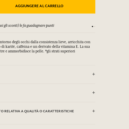
AGGIUNGERE AL CARRELLO
si gli sconti) le fa guadagnare punti
Consulta i nostri T&C
ntorno degli occhi dalla consistenza lieve, arricchita con
 di karité, caffeina e un derivato della vitamina E. La sua
re e ammorbidisce la pelle. *gli strati superiori
odecane, Cetearyl Alcohol, Glycerin,
Glycerides, Pentylene Glycol, Silica,
 RELATIVA A QUALITÀ O CARATTERISTICHE
hexastloxane, Cetearyl Glucoside,
era Alba (Beeswax), Argania Spinosa
spermum Parkii (Shea) Butter, Steareth-21,
thanol, Glyceryl Stearate, PEG-100