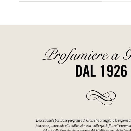
Profumiere a G
DAL 1926
L'eccezionale posizione geografica di Grasse ha omaggiato la regione 
piacevole favorevole alla coltivazione di molte specie floreali e aroma
del sud della Francia, della mitezza del Mediterraneo, della fres