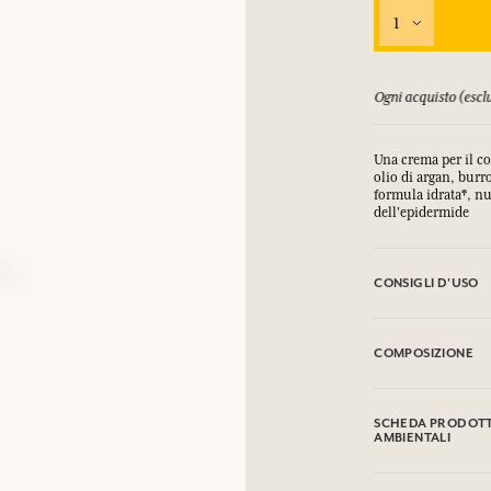
1
orsati fino a 15 giorni
Ogni acquisto (esclu
Una crema per il co
olio di argan, burro
formula idrata*, nut
dell'epidermide
CONSIGLI D'USO
.
COMPOSIZIONE
Aqua (Water), lsod
Hydrogenated Coco-
SCHEDA PRODOTTO
Dimethicone, Cyclo
AMBIENTALI
Butylene Glycol, C
Kernel Oil, Butyro
Tabella informativa
Caffeine, Phenoxye