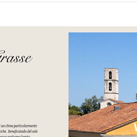
rasse
di un clima particolarmente
tiche. Beneficiando del sole
chezza notturna legata