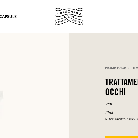
 CAPSULE
mulare punti e ricevere regali.
HOME PAGE
TRA
COLLEGARSI
TRATTAM
OCCHI
Vrai
15ml
Riferimento : VSY0
COLLEGARSI
COLLEGARSI
COLLEGARSI