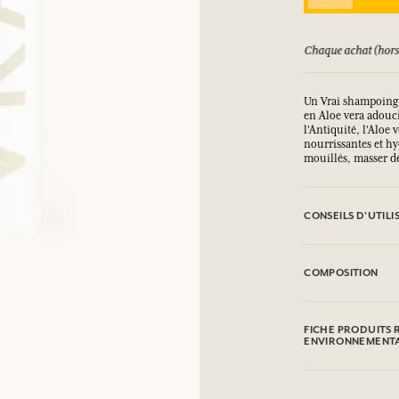
SE CONNECTER
ursé jusqu'à 15 jours
Chaque achat (hors
ux.
ux.
ux.
ux.
Un Vrai shampoing 
en Aloe vera adouci
l'Antiquité, l'Aloe
SE CONNECTER
SE CONNECTER
SE CONNECTER
SE CONNECTER
nourrissantes et h
mouillés, masser dé
CONSEILS D'UTILI
Appliquer une nois
et rincer.
COMPOSITION
Eviter le contact a
Aqua (Water), Sodi
Betaïne, Glycerin,
FICHE PRODUITS 
Parfum (Fragrance),
ENVIRONNEMENT
Peg-7 Glyceryl Coco
Crosspolymer, Glyc
Tableau d'information
Polyquaternium-10
Veuillez consulter 
Sodium Hydroxide, 