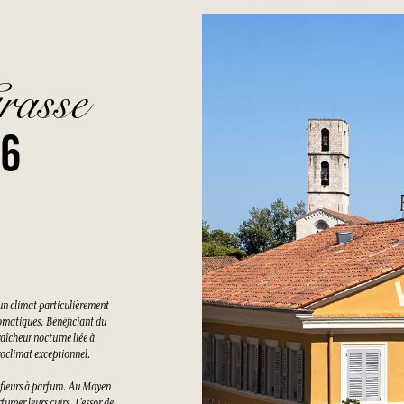
rasse
26
un climat particulièrement
romatiques. Bénéficiant du
raîcheur nocturne liée à
croclimat exceptionnel.
es fleurs à parfum. Au Moyen
rfumer leurs cuirs. L’essor de