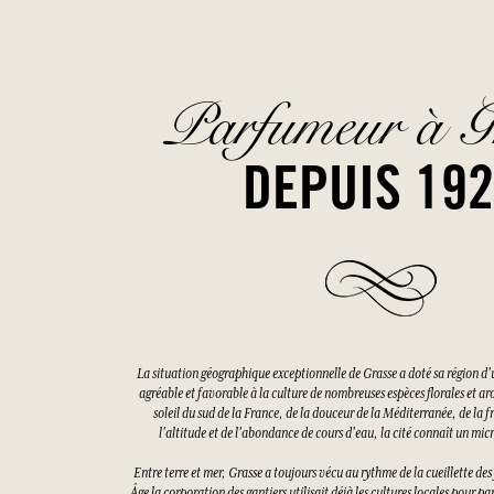
Parfumeur à G
DEPUIS 19
La situation géographique exceptionnelle de Grasse a doté sa région d'
agréable et favorable à la culture de nombreuses espèces florales et a
soleil du sud de la France, de la douceur de la Méditerranée, de la f
l'altitude et de l'abondance de cours d'eau, la cité connaît un mi
Entre terre et mer, Grasse a toujours vécu au rythme de la cueillette d
Âge la corporation des gantiers utilisait déjà les cultures locales pour pa