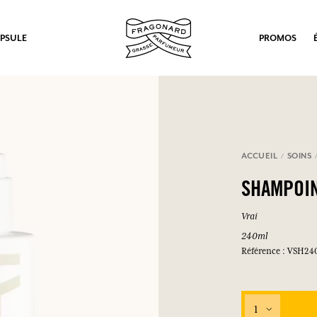
PSULE
PROMOS
ACCUEIL
SOINS
SHAMPOI
Vrai
240ml
Référence : VSH24
1
ux.