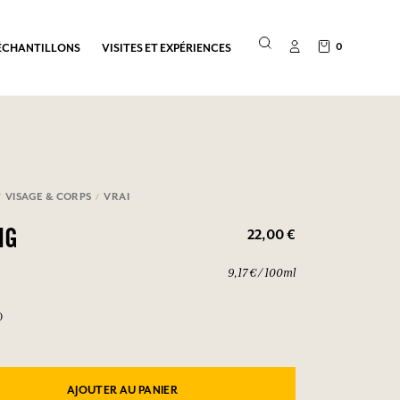
0
ÉCHANTILLONS
VISITES ET EXPÉRIENCES
VISAGE & CORPS
VRAI
22,00 €
NG
9,17 € / 100ml
0
AJOUTER AU PANIER