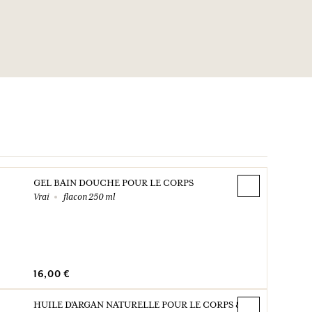
ic Acid, Limonene, Linalool, Alpha
itral, Benzyl Salicylate, Eugenol.Cette liste peut faire
tions, veuillez consulter l'emballage du produit acheté.
GEL BAIN DOUCHE POUR LE CORPS
Vrai
flacon 250 ml
16,00 €
HUILE D'ARGAN NATURELLE POUR LE CORPS &