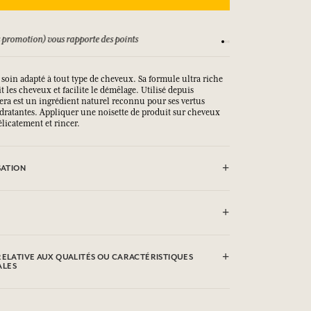
 promotion) vous rapporte des points
Consultez nos CGV
soin adapté à tout type de cheveux. Sa formule ultra riche
t les cheveux et facilite le démêlage. Utilisé depuis
 vera est un ingrédient naturel reconnu pour ses vertus
ydratantes. Appliquer une noisette de produit sur cheveux
licatement et rincer.
SATION
ette de produit sur cheveux mouillés, masser délicatement
vec les yeux.
um Laureth Sulfate, Cocamidopropyl
 Disodium Laureth Sulfosuccinate,
RELATIVE AUX QUALITÉS OU CARACTÉRISTIQUES
 Aloe Barbadensis Leaf Extract,
ALES
ate, Acrylates / C 10-30 Alkyl Acrylate
ol Distearate, Sodium Benzoate,
, Potassium Sorbate, Coco-Glucoside,
les qualités ou caractéristiques environnementales en
Glyceryl Oleate, Glyceryl Stearate,