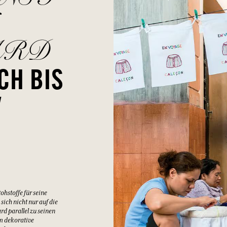
ARD
CH BIS
V
hstoffe für seine
ich nicht nur auf die
d parallel zu seinen
m dekorative