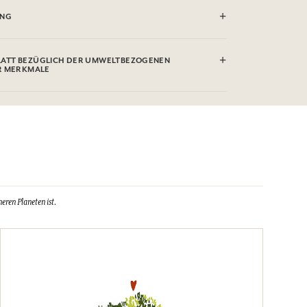
ite eines leicht angefeuchteten Schwamms reinigen
UNG
ATT BEZÜGLICH DER UMWELTBEZOGENEN
R MERKMALE
eren Planeten ist.