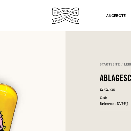
ANGEBOTE
STARTSEITE
LEB
ation
ABLAGESC
12 x 21 cm
Gelb
Referenz : DVPHJ
nd Geschenke.