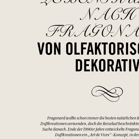
NACH
FRAGON
VON OLFAKTORIS
DEKORATI
Fragonard wollte schon immer die besten natürlichen Ro
Duftkreationen verwenden, doch die Reiselust beschränkte s
Suche danach. Ende der 1990er Jahre entwickelte Fragonar
Duftkreationen ein „Art de Vivre“-Konzept, in de