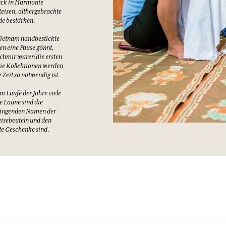
uck in Harmonie
Reisen, althergebrachte
de bestärken.
Vietnam handbestickte
en eine Pause gönnt,
chmir waren die ersten
 Die Kollektionen werden
 Zeit so notwendig ist.
 Laufe der Jahre viele
e Laune sind die
klingenden Namen der
eisebeuteln und den
rte Geschenke sind.