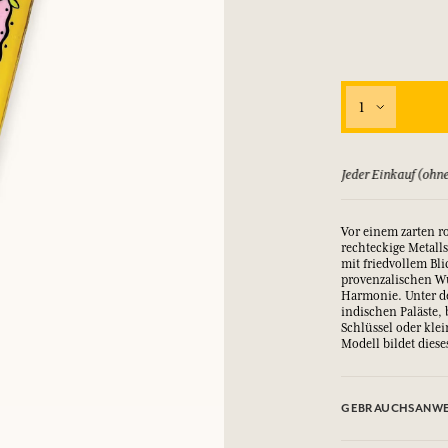
EINWÄHLEN
nd Geschenke.
nd Geschenke.
nd Geschenke.
nd Geschenke.
1
EINWÄHLEN
EINWÄHLEN
EINWÄHLEN
EINWÄHLEN
ld zurück, bis zu 15 Tage
Jeder Einkauf (ohne
Vor einem zarten r
rechteckige Metalls
mit friedvollem Bl
provenzalischen Wu
Harmonie. Unter d
indischen Paläste, 
Schlüssel oder kl
Modell bildet diese
GEBRAUCHSANWE