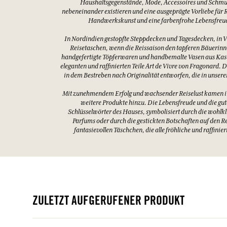
Haushaltsgegenstände, Mode, Accessoires und Schm
nebeneinander existieren und eine ausgeprägte Vorliebe für 
Handwerkskunst und eine farbenfrohe Lebensfreu
In Nordindien gestopfte Steppdecken und Tagesdecken, in 
Reisetaschen, wenn die Reissaison den tapferen Bäuerinn
handgefertigte Töpferwaren und handbemalte Vasen aus Kas
eleganten und raffinierten Teile Art de Vivre von Fragonard.
in dem Bestreben nach Originalität entworfen, die in unserer
Mit zunehmendem Erfolg und wachsender Reiselust kamen im
weitere Produkte hinzu. Die Lebensfreude und die gut
Schlüsselwörter des Hauses, symbolisiert durch die wohl
Parfums oder durch die gestickten Botschaften auf den R
fantasievollen Täschchen, die alle fröhliche und raffinie
ZULETZT AUFGERUFENER PRODUKT