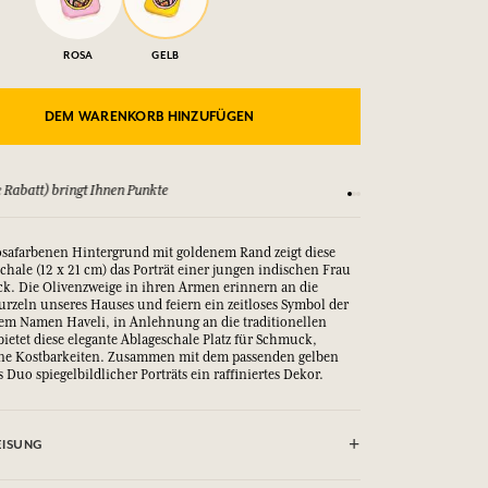
ROSA
GELB
DEM WARENKORB HINZUFÜGEN
 Rabatt) bringt Ihnen Punkte
Sehen Sie sich unsere
osafarbenen Hintergrund mit goldenem Rand zeigt diese
chale (12 x 21 cm) das Porträt einer jungen indischen Frau
ick. Die Olivenzweige in ihren Armen erinnern an die
rzeln unseres Hauses und feiern ein zeitloses Symbol der
em Namen Haveli, in Anlehnung an die traditionellen
bietet diese elegante Ablageschale Platz für Schmuck,
eine Kostbarkeiten. Zusammen mit dem passenden gelben
s Duo spiegelbildlicher Porträts ein raffiniertes Dekor.
ISUNG