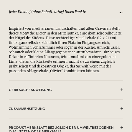
Sehen Sie sich unsere AGBs an
Zufriede
Inspiriert von mediterranen Landschaften und alten Gravuren stellt
dieses Motiv die Kiefer in den Mittelpunkt, eine ikonische Silhouette
der Hügel des Südens. Diese rechteckige Metallschale (12 x 21 cm)
findet ganz selbstverständlich ihren Platz im Eingangsbereich,
Wohnzimmer, Schlafzimmer oder sogar in der Küche, um Schlüssel,
Schmuck oder kleine Alltagsgegenstände aufzubewahren. Ihr beiges
Dekor in raffinierten Nuancen, fein umrahmt von einer goldenen
Linie, die an die Rückseite erinnert, macht sie zu einem zugleich
praktischen und dekorativen Objekt, das Sie wahlweise mit der
passenden Ablageschale „Olivier“ kombinieren können.
GEBRAUCHSANWEISUNG
Mit der weichen Seite eines leicht angefeuchteten Schwamms
reinigen
ZUSAMMENSETZUNG
Bügeleisen
PRODUKTMERKBLATT BEZÜGLICH DER UMWELTBEZOGENEN
QUALITÄTEN ODER MERKMALE