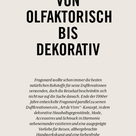
VON
OLFAKTORISCH
BIS
DEKORATIV
Fragonard wollte schon immer die besten
natürlichen Rohstoffe für seine Duftkreationen
verwenden, doch die Reiselust beschränkte sich
nicht nur auf die Suche danach. Ende der 1990er
Jahre entwickelte Fragonard parallel zu seinen
Duftkreationen ein „Art de Vivre“-Konzept, in dem
dekorative Haushaltsgegenstände, Mode,
Accessoires und Schmuck in Harmonie
nebeneinander existieren und eine ausgeprägte
Vorliebe für Reisen, althergebrachte
Handwerkskunst und eine farbenfrohe