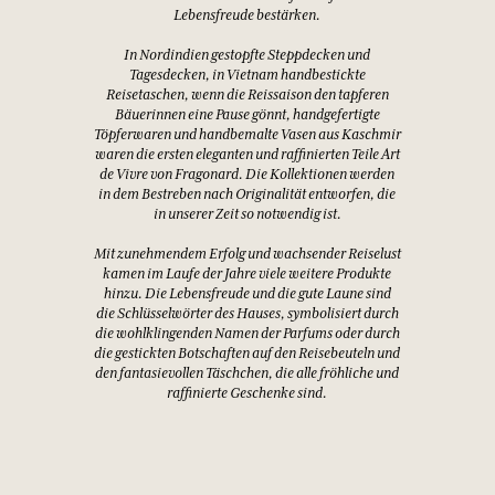
Lebensfreude bestärken.
In Nordindien gestopfte Steppdecken und
Tagesdecken, in Vietnam handbestickte
Reisetaschen, wenn die Reissaison den tapferen
Bäuerinnen eine Pause gönnt, handgefertigte
Töpferwaren und handbemalte Vasen aus Kaschmir
waren die ersten eleganten und raffinierten Teile Art
de Vivre von Fragonard. Die Kollektionen werden
in dem Bestreben nach Originalität entworfen, die
in unserer Zeit so notwendig ist.
Mit zunehmendem Erfolg und wachsender Reiselust
kamen im Laufe der Jahre viele weitere Produkte
hinzu. Die Lebensfreude und die gute Laune sind
die Schlüsselwörter des Hauses, symbolisiert durch
die wohlklingenden Namen der Parfums oder durch
die gestickten Botschaften auf den Reisebeuteln und
den fantasievollen Täschchen, die alle fröhliche und
raffinierte Geschenke sind.