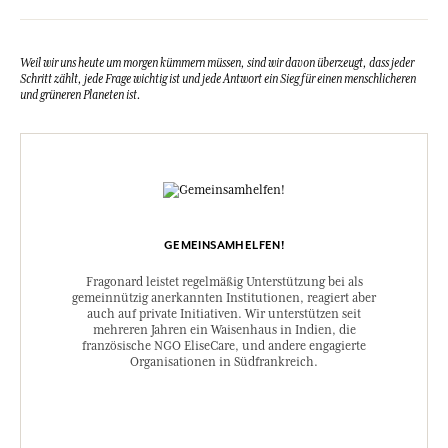
Weil wir uns heute um morgen kümmern müssen, sind wir davon überzeugt, dass jeder
Schritt zählt, jede Frage wichtig ist und jede Antwort ein Sieg für einen menschlicheren
und grüneren Planeten ist.
GEMEINSAMHELFEN!
Fragonard leistet regelmäßig Unterstützung bei als
gemeinnützig anerkannten Institutionen, reagiert aber
auch auf private Initiativen. Wir unterstützen seit
mehreren Jahren ein Waisenhaus in Indien, die
französische NGO EliseCare, und andere engagierte
Organisationen in Südfrankreich.