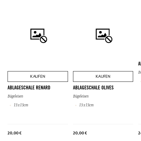
A
B
KAUFEN
KAUFEN
ABLAGESCHALE RENARD
ABLAGESCHALE OLIVES
Bügeleisen
Bügeleisen
13 x 13cm
13 x 13cm
20,00 €
20,00 €
2