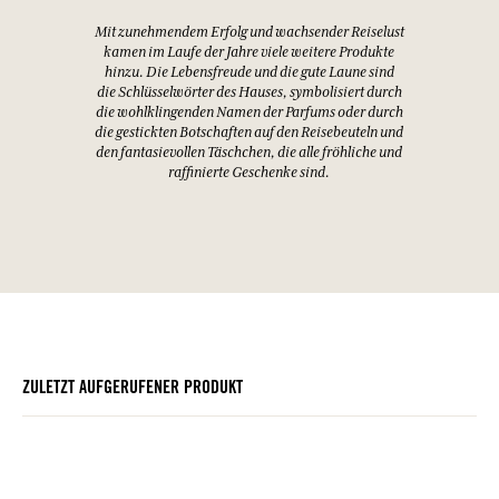
Mit zunehmendem Erfolg und wachsender Reiselust
kamen im Laufe der Jahre viele weitere Produkte
hinzu. Die Lebensfreude und die gute Laune sind
die Schlüsselwörter des Hauses, symbolisiert durch
die wohlklingenden Namen der Parfums oder durch
die gestickten Botschaften auf den Reisebeuteln und
den fantasievollen Täschchen, die alle fröhliche und
raffinierte Geschenke sind.
ZULETZT AUFGERUFENER PRODUKT