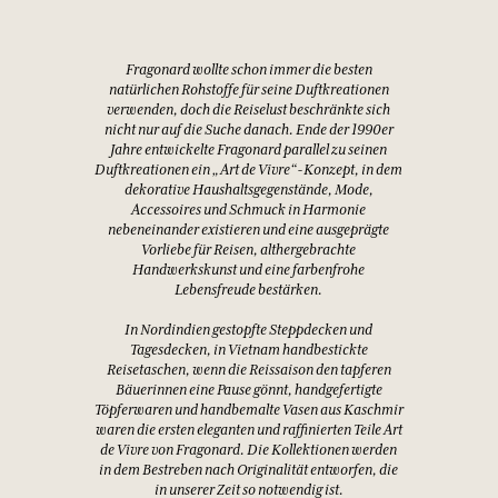
Fragonard wollte schon immer die besten
natürlichen Rohstoffe für seine Duftkreationen
verwenden, doch die Reiselust beschränkte sich
nicht nur auf die Suche danach. Ende der 1990er
Jahre entwickelte Fragonard parallel zu seinen
Duftkreationen ein „Art de Vivre“-Konzept, in dem
dekorative Haushaltsgegenstände, Mode,
Accessoires und Schmuck in Harmonie
nebeneinander existieren und eine ausgeprägte
Vorliebe für Reisen, althergebrachte
Handwerkskunst und eine farbenfrohe
Lebensfreude bestärken.
In Nordindien gestopfte Steppdecken und
Tagesdecken, in Vietnam handbestickte
Reisetaschen, wenn die Reissaison den tapferen
Bäuerinnen eine Pause gönnt, handgefertigte
Töpferwaren und handbemalte Vasen aus Kaschmir
waren die ersten eleganten und raffinierten Teile Art
de Vivre von Fragonard. Die Kollektionen werden
in dem Bestreben nach Originalität entworfen, die
in unserer Zeit so notwendig ist.