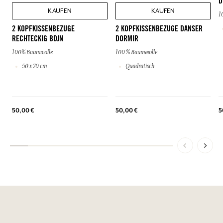
D
KAUFEN
KAUFEN
1
2 KOPFKISSENBEZUGE
2 KOPFKISSENBEZUGE DANSER
RECHTECKIG BDJN
DORMIR
100% Baumwolle
100 % Baumwolle
50 x 70 cm
Quadratisch
50,00 €
50,00 €
5