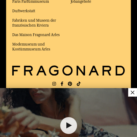
Paris Parfümmuseum
Jobangebote
Duftwerkstatt
Fabriken und Museen der
französischen Riviera
Das Maison Fragonard Arles
Modemuseum und
Kostümmuseum Arles
×
LIEFERUNG:
FR
SPRACHE:
DE