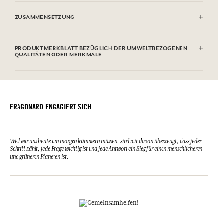
Maschinenwaschbar (30°)
ZUSAMMENSETZUNG
100 % baumwolle
PRODUKTMERKBLATT BEZÜGLICH DER UMWELTBEZOGENEN
QUALITÄTEN ODER MERKMALE
FRAGONARD ENGAGIERT SICH
Weil wir uns heute um morgen kümmern müssen, sind wir davon überzeugt, dass jeder
Schritt zählt, jede Frage wichtig ist und jede Antwort ein Sieg für einen menschlicheren
und grüneren Planeten ist.