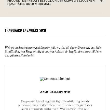
PRODUKTMERKBLATT BEZÜGLICH DER UMWELTBEZOGENEN
QUALITÄTEN ODER MERKMALE
FRAGONARD ENGAGIERT SICH
Weil wir uns heute um morgen kümmern müssen, sind wir davon überzeugt, dass jeder
Schritt zählt, jede Frage wichtig ist und jede Antwort ein Sieg für einen menschlicheren
und grüneren Planeten ist.
GEMEINSAMHELFEN!
Fragonard leistet regelmäßig Unterstützung bei als
gemeinnützig anerkannten Institutionen, reagiert aber
auch auf private Initiativen. Wir unterstützen seit