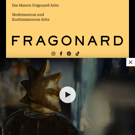
Das Maison Fragonard Arles
Modemuseum und
Kostümmuseum Arles
×
LIEFERUNG:
FR
SPRACHE:
DE
50,00 €
ZUM BESTEN ONLINE-COMMERCE-SITE
2025 vom Magazin Capital gewählt
DEM WARENKORB HINZUFÜGEN
1