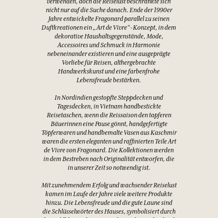
verwenden, doch die Reiselust beschränkte sich
nicht nur auf die Suche danach. Ende der 1990er
Jahre entwickelte Fragonard parallel zu seinen
Duftkreationen ein „Art de Vivre“-Konzept, in dem
dekorative Haushaltsgegenstände, Mode,
Accessoires und Schmuck in Harmonie
nebeneinander existieren und eine ausgeprägte
Vorliebe für Reisen, althergebrachte
Handwerkskunst und eine farbenfrohe
Lebensfreude bestärken.
In Nordindien gestopfte Steppdecken und
Tagesdecken, in Vietnam handbestickte
Reisetaschen, wenn die Reissaison den tapferen
Bäuerinnen eine Pause gönnt, handgefertigte
Töpferwaren und handbemalte Vasen aus Kaschmir
waren die ersten eleganten und raffinierten Teile Art
de Vivre von Fragonard. Die Kollektionen werden
in dem Bestreben nach Originalität entworfen, die
in unserer Zeit so notwendig ist.
Mit zunehmendem Erfolg und wachsender Reiselust
kamen im Laufe der Jahre viele weitere Produkte
hinzu. Die Lebensfreude und die gute Laune sind
die Schlüsselwörter des Hauses, symbolisiert durch