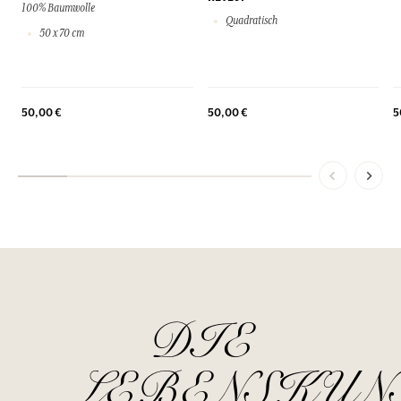
100% Baumwolle
Quadratisch
50 x 70 cm
50,00 €
50,00 €
5
DIE
LEBENSKUN