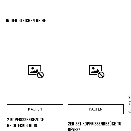
IN DER GLEICHEN REIHE
2
E
KAUFEN
KAUFEN
6
2 KOPFKISSENBEZUGE
2ER SET KOPFKISSENBEZÜGE TU
RECHTECKIG BDJN
RÊVES?