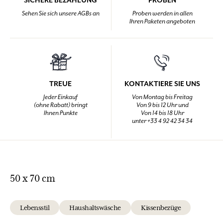
SICHERE BEZAHLUNG
PROBEN
Sehen Sie sich unsere AGBs an
Proben werden in allen
Ihren Paketen angeboten
TREUE
KONTAKTIERE SIE UNS
Jeder Einkauf
Von Montag bis Freitag
(ohne Rabatt) bringt
Von 9 bis 12 Uhr und
Ihnen Punkte
Von 14 bis 18 Uhr
unter +33 4 92 42 34 34
50 x 70 cm
Lebensstil
Haushaltswäsche
Kissenbezüge