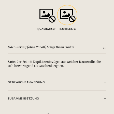
QUADRATISCH
RECHTECKIG
Sehen Sie sich unsere AGBs an
Zu
Zartes 2er-Set mit Kopfkissenbezügen aus weicher Baumwolle, die
sich hervorragend als Geschenk eignen.
GEBRAUCHSANWEISUNG
Maschinenwaschbar (30°)
ZUSAMMENSETZUNG
100 % bedruckte baumwolle