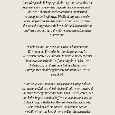
Die außergewöhnliche geografische Lage von Grasse hat die
Region mit einem besonders angenehmen Klima beschenkt,
das den Anbau zahlreicher Arten von Blumen und
Aromapflanzen begünstigt. Die Stadt profitiert von der
Sonne Südfrankreichs, dem milden Klima des Mittelmeers,
der höhenbedingten nächtlichen Kühle und dem Reichtum
an Flüssen und verfügt daher über ein außergewöhnliches
Mikroklima.
Zwischen Land und Meer hat Grasse schon immer im
Rhythmus der Ernte der Parfümblumen gelebt. Im
Mittelalter nutzte die Zunft der Handschuhmacher bereits
lokale Kulturen für die Parfümierung ihrer Leder. Der
Aufschwung der Parfümerie hat den Anbau von
Duftpflanzen als althergebrachte Fähigkeit von Grasse
verankert.
Mairose, Jasmin, Tuberose, Veilchen oder Orangenblüten
wurden lange Zeit von einheimischen Produzenten angebaut
– bis zum Niedergang der Branche in den 1950er Jahren, der
durch den Import von Rohstoffen aus dem Ausland und die
Entwicklung synthetischer Moleküle beschleunigt wurde.
Seit 2016 hat sich ein ganzes Ökosystem in Grasse
mobilisiert, um die Produktion von Duftblumen wieder