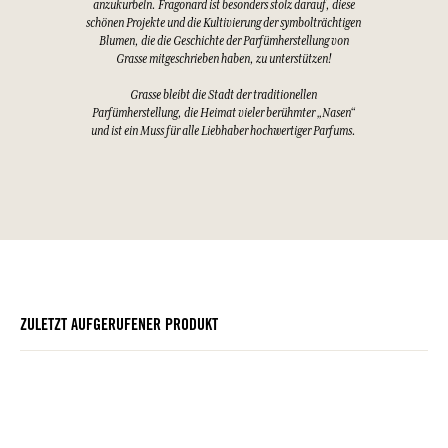
anzukurbeln. Fragonard ist besonders stolz darauf, diese
schönen Projekte und die Kultivierung der symbolträchtigen
Blumen, die die Geschichte der Parfümherstellung von
Grasse mitgeschrieben haben, zu unterstützen!
Grasse bleibt die Stadt der traditionellen
Parfümherstellung, die Heimat vieler berühmter „Nasen“
und ist ein Muss für alle Liebhaber hochwertiger Parfums.
ZULETZT AUFGERUFENER PRODUKT