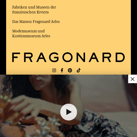
Fabriken und Museen der
französischen Riviera
Das Maison Fragonard Arles
Modemuseum und
Kostümmuseum Arles
×
LIEFERUNG:
FR
SPRACHE:
DE
82,00 €
ZUM BESTEN ONLINE-COMMERCE-SITE
2025 vom Magazin Capital gewählt