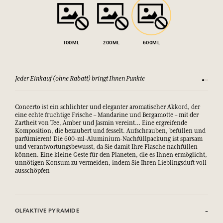
100ML
200ML
600ML
Jeder Einkauf (ohne Rabatt) bringt Ihnen Punkte
Sehen Si
Concerto ist ein schlichter und eleganter aromatischer Akkord, der
eine echte fruchtige Frische – Mandarine und Bergamotte – mit der
Zartheit von Tee, Amber und Jasmin vereint… Eine ergreifende
Komposition, die bezaubert und fesselt. Aufschrauben, befüllen und
parfümieren! Die 600-ml-Aluminium-Nachfüllpackung ist sparsam
und verantwortungsbewusst, da Sie damit Ihre Flasche nachfüllen
können. Eine kleine Geste für den Planeten, die es Ihnen ermöglicht,
unnötigen Konsum zu vermeiden, indem Sie Ihren Lieblingsduft voll
ausschöpfen
OLFAKTIVE PYRAMIDE