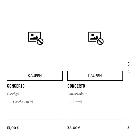
C
E
KAUFEN
KAUFEN
CONCERTO
CONCERTO
Duschgel
Eau de toilette
Flasche 250 ml
100ml
13,00 €
38,00 €
5