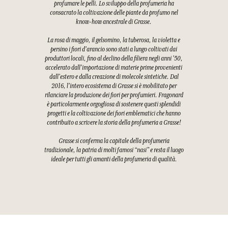
profumare le pelli. Lo sviluppo della profumeria ha
consacrato la coltivazione delle piante da profumo nel
know-how ancestrale di Grasse.
La rosa di maggio, il gelsomino, la tuberosa, la violetta e
persino i fiori d'arancio sono stati a lungo coltivati dai
produttori locali, fino al declino della filiera negli anni '50,
accelerato dall'importazione di materie prime provenienti
dall'estero e dalla creazione di molecole sintetiche. Dal
2016, l'intero ecosistema di Grasse si è mobilitato per
rilanciare la produzione dei fiori per profumieri. Fragonard
è particolarmente orgogliosa di sostenere questi splendidi
progetti e la coltivazione dei fiori emblematici che hanno
contribuito a scrivere la storia della profumeria a Grasse!
Grasse si conferma la capitale della profumeria
tradizionale, la patria di molti famosi “nasi” e resta il luogo
ideale per tutti gli amanti della profumeria di qualità.