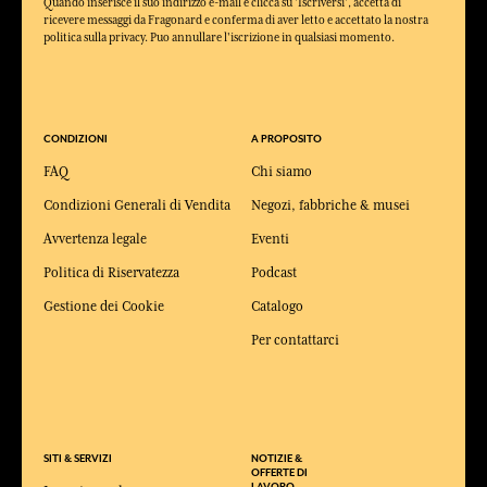
Quando inserisce il suo indirizzo e-mail e clicca su 'Iscriversi', accetta di
ricevere messaggi da Fragonard e conferma di aver letto e accettato la nostra
politica sulla privacy. Puo annullare l'iscrizione in qualsiasi momento.
CONDIZIONI
A PROPOSITO
FAQ
Chi siamo
Condizioni Generali di Vendita
Negozi, fabbriche & musei
Avvertenza legale
Eventi
Politica di Riservatezza
Podcast
Gestione dei Cookie
Catalogo
Per contattarci
SITI & SERVIZI
NOTIZIE &
OFFERTE DI