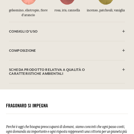
gelsomino, eliotropio, fiore
rosa, iris, cannella
incenso, patchouli, vaniglia
d'arancio
CONSIGLI D'USO
INFIAMMABILE: non vaporizzare verso una fiamma.
COMPOSIZIONE
Alcohol denat. (SD Alcohol 39C), Parfum (Fragrance), Aqua (Water),
Coumarin, Citronellol, Geraniol, Alpha-Isomethyl Ionone, Benzyl
SCHEDA PRODOTTO RELATIVA A QUALITÀ O
Salicylate, Hydroxycitronellal, Farnesol, Cinnamal, Linalool,
CARATTERISTICHE AMBIENTALI
Limonene, Benzyl Benzoate, Cinnamyl Alcohol, Benzyl Alcohol,
Citral, CI 19140 (FD&C Yellow 5), CI 17200 (D&C Red 33). Questa lista
Tabella informativa
può essere oggetto di modifiche, si prega di conservare l'imballaggio
Si prega di consultare le qualità o le caratteristiche ambientali
del prodotto acquistato.
clic qui
facendo
.
FRAGONARD SI IMPEGNA
Perché è oggi che bisogna preoccuparsi di domani, siamo convinti che ogni passo conti,
ogni domanda sia importante e ogni risposta rappresenti una vittoria per un pianeta più