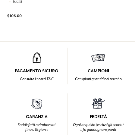
100ml
$ 106.00
PAGAMENTO SICURO
CAMPIONI
Consulta i nostri T&C
Campioni gratuiti nel paccho
GARANZIA
FEDELTÀ
Soddisfatti o rimborsati
Ogni acquisto (esclusi gli sconti)
fino a 15 giorni
li fa guadagnare punti